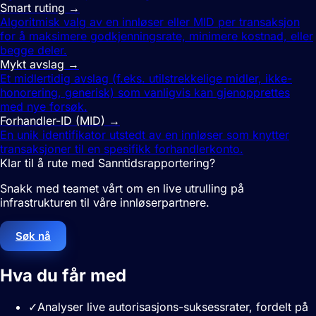
Smart ruting
→
Algoritmisk valg av en innløser eller MID per transaksjon
for å maksimere godkjenningsrate, minimere kostnad, eller
begge deler.
Mykt avslag
→
Et midlertidig avslag (f.eks. utilstrekkelige midler, ikke-
honorering, generisk) som vanligvis kan gjenopprettes
med nye forsøk.
Forhandler-ID (MID)
→
En unik identifikator utstedt av en innløser som knytter
transaksjoner til en spesifikk forhandlerkonto.
Klar til å rute med Sanntidsrapportering?
Snakk med teamet vårt om en live utrulling på
infrastrukturen til våre innløserpartnere.
Søk nå
Hva du får med
Sanntidsrapportering
✓
Analyser live autorisasjons-suksessrater, fordelt på