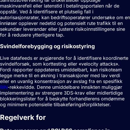
maskinvarefeil eller latenstid i betalingsportalen når de
oppstår. Ved å identifisere et plutselig fall i
autorisasjonsrater, kan bedriftsoperatører undersøke om en
innløser opplever nedetid og potensielt rute trafikk til en
sekundær leverandør eller justere risikoinnstillingene sine
for å redusere ytterligere tap.
Svindelforebygging og risikostyring
Live datafeeds er avgjørende for å identifisere koordinerte
svindelforsøk, som korttesting eller «velocity attacks».
Fordi rapporter oppdateres umiddelbart, kan risikoteam
legge merke til en økning i transaksjoner med lav verdi
eller en uvanlig konsentrasjon av avslag fra en spesifikk
BIN
-rekkevidde. Denne umiddelbare innsikten muliggjør
implementering av strengere 3DS-krav eller midlertidige
blokkeringslister for å beskytte forhandlerens omdømme
og minimere potensielle tilbakeføringsforpliktelser.
Regelverk for
Sanntidsrapportering