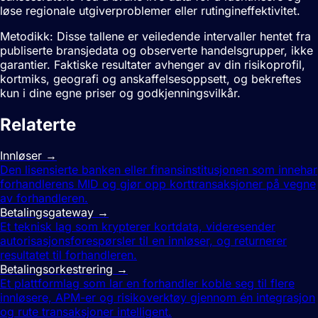
løse regionale utgiverproblemer eller rutingineffektivitet.
Metodikk: Disse tallene er veiledende intervaller hentet fra
publiserte bransjedata og observerte handelsgrupper, ikke
garantier. Faktiske resultater avhenger av din risikoprofil,
kortmiks, geografi og anskaffelsesoppsett, og bekreftes
kun i dine egne priser og godkjenningsvilkår.
Relaterte
begreper
Innløser
→
Den lisensierte banken eller finansinstitusjonen som innehar
forhandlerens MID og gjør opp korttransaksjoner på vegne
av forhandleren.
Betalingsgateway
→
Et teknisk lag som krypterer kortdata, videresender
autorisasjonsforespørsler til en innløser, og returnerer
resultatet til forhandleren.
Betalingsorkestrering
→
Et plattformlag som lar en forhandler koble seg til flere
innløsere, APM-er og risikoverktøy gjennom én integrasjon
og rute transaksjoner intelligent.