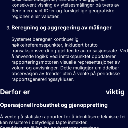
konsekvent visning av ytelsesmålinger på tvers av
flere merchant ID-er og forskjellige geografiske
regioner eller valutaer.
Beregning og aggregering av målinger
Systemet beregner kontinuerlig
nøkkelreferansepunkter, inkludert brutto
transaksjonsverdi og gjeldende autorisasjonsrate. Ved
å anvende logikk ved inntakspunktet oppdaterer
rapporteringsmotoren visuelle representasjoner av
volum og avvisninger. Dette muliggjør umiddelbar
observasjon av trender uten å vente på periodiske
rapportsgenereringssykluser.
Derfor er
Sanntidsrapportering
viktig
Operasjonell robusthet og gjenoppretting
Å vente på statiske rapporter for å identifisere tekniske feil
kan resultere i betydelige tapte inntekter.
Sanntidsovervåking lar brukersteder oppdage