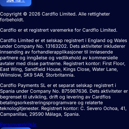
Søk nå
→
Copyright © 2026 Cardflo Limited. Alle rettigheter
forbeholdt.
Cardflo er et registrert varemerke for Cardflo Limited.
Cardflo Limited er et selskap registrert i England og Wales
under Company No. 13163202. Dets aktiviteter inkluderer
innsending av forhandlerapplikasjoner til innløsende
partnere og inngåelse og vedlikehold av kommersielle
avtaler med disse partnerne. Registrert kontor: First Floor,
East Wing, Sandfield House, Kings Close, Water Lane,
Wilmslow, SK9 5AR, Storbritannia.
Cardflo Payments SL er et separat selskap registrert i
Spania under Company No. B75987636. Dets aktiviteter er
begrenset til utvikling, drift og levering av Cardflos
betalingsorkestreringsprogramvare og relaterte
teknologitjenester. Registrert kontor: C. Severo Ochoa, 41,
Campanillas, 29590 Málaga, Spania.
Personvern
Vilkår