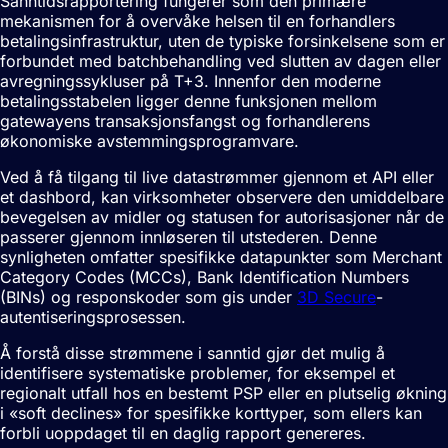
Sanntidsrapportering fungerer som den primære
mekanismen for å overvåke helsen til en forhandlers
betalingsinfrastruktur, uten de typiske forsinkelsene som er
forbundet med batchbehandling ved slutten av dagen eller
avregningssykluser på T+3. Innenfor den moderne
betalingsstabelen ligger denne funksjonen mellom
gatewayens transaksjonsfangst og forhandlerens
økonomiske avstemmingsprogramvare.
Ved å få tilgang til live datastrømmer gjennom et API eller
et dashbord, kan virksomheter observere den umiddelbare
bevegelsen av midler og statusen for autorisasjoner når de
passerer gjennom innløseren til utstederen. Denne
synligheten omfatter spesifikke datapunkter som Merchant
Category Codes (MCCs), Bank Identification Numbers
(
BINs
) og responskoder som gis under
3D Secure
-
autentiseringsprosessen.
Å forstå disse strømmene i sanntid gjør det mulig å
identifisere systematiske problemer, for eksempel et
regionalt utfall hos en bestemt PSP eller en plutselig økning
i «soft declines» for spesifikke korttyper, som ellers kan
forbli uoppdaget til en daglig rapport genereres.