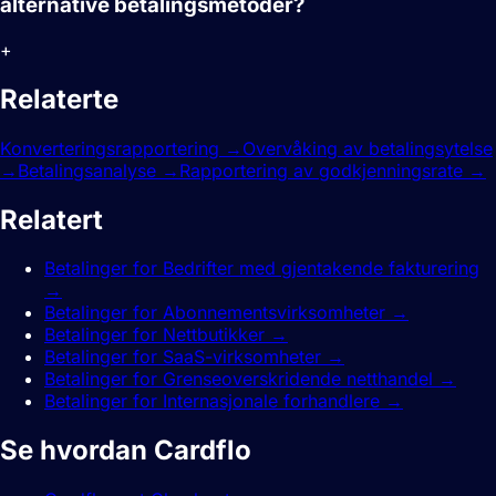
alternative betalingsmetoder?
+
Relaterte
funksjoner.
Konverteringsrapportering
→
Overvåking av betalingsytelse
→
Betalingsanalyse
→
Rapportering av godkjenningsrate
→
Relatert
guider.
Betalinger for Bedrifter med gjentakende fakturering
→
Betalinger for Abonnementsvirksomheter
→
Betalinger for Nettbutikker
→
Betalinger for SaaS-virksomheter
→
Betalinger for Grenseoverskridende netthandel
→
Betalinger for Internasjonale forhandlere
→
Se hvordan Cardflo
sammenlignes.