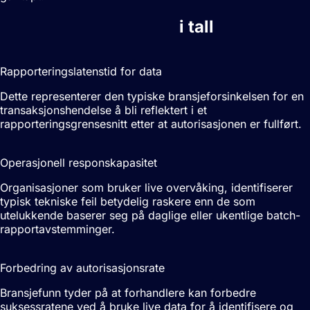
Sanntidsrapportering
i tall
<5s
Rapporteringslatenstid for data
Dette representerer den typiske bransjeforsinkelsen for en
transaksjonshendelse å bli reflektert i et
rapporteringsgrensesnitt etter at autorisasjonen er fullført.
10-15x
Operasjonell responskapasitet
Organisasjoner som bruker live overvåking, identifiserer
typisk tekniske feil betydelig raskere enn de som
utelukkende baserer seg på daglige eller ukentlige batch-
rapportavstemminger.
2-5%
Forbedring av autorisasjonsrate
Bransjefunn tyder på at forhandlere kan forbedre
suksessratene ved å bruke live data for å identifisere og