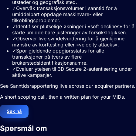
utsteder og geografisk sted.
✓
Overvåk transaksjonsvolumer i sanntid for å
umiddelbart oppdage maskinvare- eller
tilkoblingsproblemer.
✓
Identifiser plutselige økninger i «soft declines» for å
starte umiddelbare justeringer av forsøkslogikken.
✓
Observer live svindelvurdering for å gjenkjenne
mønstre av korttesting eller «velocity attacks».
✓
Spor gjeldende oppgjørsstatus for alle
transaksjoner på tvers av flere
brukerstedsidentifikasjonsnumre.
✓
Evaluer ytelsen til 3D Secure 2-autentisering under
aktive kampanjer.
See Sanntidsrapportering live across our acquirer partners.
A short scoping call, then a written plan for your MIDs.
Søk nå
Spørsmål om
Sanntidsrapportering