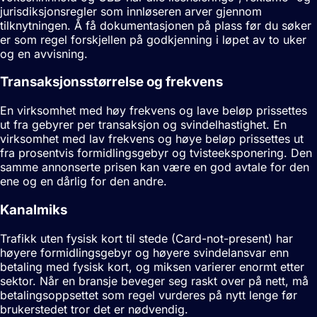
jurisdiksjonsregler som innløseren arver gjennom
tilknytningen. Å få dokumentasjonen på plass før du søker
er som regel forskjellen på godkjenning i løpet av to uker
og en avvisning.
Transaksjonsstørrelse og frekvens
En virksomhet med høy frekvens og lave beløp prissettes
ut fra gebyrer per transaksjon og svindelhastighet. En
virksomhet med lav frekvens og høye beløp prissettes ut
fra prosentvis formidlingsgebyr og tvisteeksponering. Den
samme annonserte prisen kan være en god avtale for den
ene og en dårlig for den andre.
Kanalmiks
Trafikk uten fysisk kort til stede (Card-not-present) har
høyere formidlingsgebyr og høyere svindelansvar enn
betaling med fysisk kort, og miksen varierer enormt etter
sektor. Når en bransje beveger seg raskt over på nett, må
betalingsoppsettet som regel vurderes på nytt lenge før
brukerstedet tror det er nødvendig.