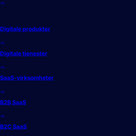
→
Digital
Digitale produkter
→
Digitale tjenester
→
SaaS-virksomheter
→
B2B SaaS
→
B2C SaaS