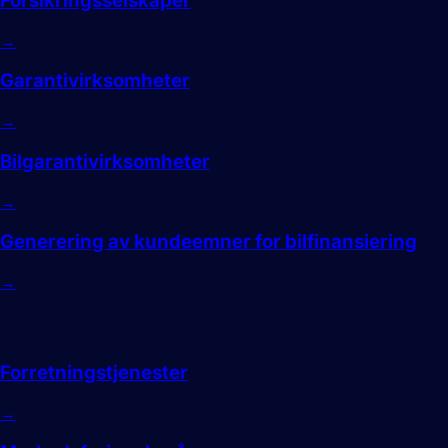
Forsikringsselskaper
→
Garantivirksomheter
→
Bilgarantivirksomheter
→
Generering av kundeemner for bilfinansiering
→
Tjenester
Forretningstjenester
→