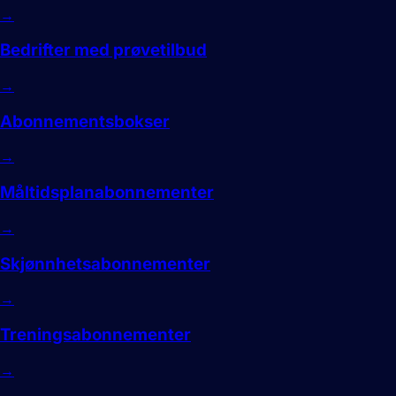
→
Bedrifter med prøvetilbud
→
Abonnementsbokser
→
Måltidsplanabonnementer
→
Skjønnhetsabonnementer
→
Treningsabonnementer
→