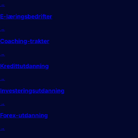
→
E-læringsbedrifter
→
Coaching-trakter
→
Kredittutdanning
→
Investeringsutdanning
→
Forex-utdanning
→