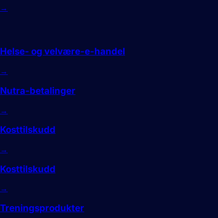
→
Helse
Helse- og velvære-e-handel
→
Nutra-betalinger
→
Kosttilskudd
→
Kosttilskudd
→
Treningsprodukter