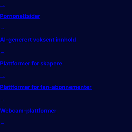
→
Pornonettsider
→
AI-generert voksent innhold
→
Plattformer for skapere
→
Plattformer for fan-abonnementer
→
Webcam-plattformer
→