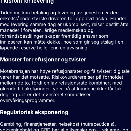
Tidsrom for levering
Tiden mellom betaling og levering av tjenesten er den
enkeltstående største driveren for opplevd risiko. Handel
med levering samme dag er ukomplisert; reiser bestilt åtte
måneder i forveien, årlige medlemskap og
forhåndsbestillinger skaper fremtidig ansvar som
innløseren kan måtte dekke, noe som gir seg utslag i en
løpende reserve heller enn en avvisning.
Mønster for refusjoner og tvister
Motebransjen har høye refusjonsrater og få tvister; digitale
varer har det motsatte. Risikovurderere ser på forholdet
mellom de to, fordi en lav refusjonsrate kombinert med
økende tilbakeføringer tyder på at kundene ikke får tak i
deg, og det er det mønsteret som utløser
overvåkingsprogrammer.
Regulatorisk eksponering
Gambling, finanstjenester, helsekost (nutraceuticals),
vokseninnhold og CBD har alle lisensierings-, reklame- og