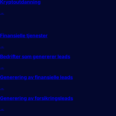
Kryptoutdanning
→
Finans
Finansielle tjenester
→
Bedrifter som genererer leads
→
Generering av finansielle leads
→
Generering av forsikringsleads
→