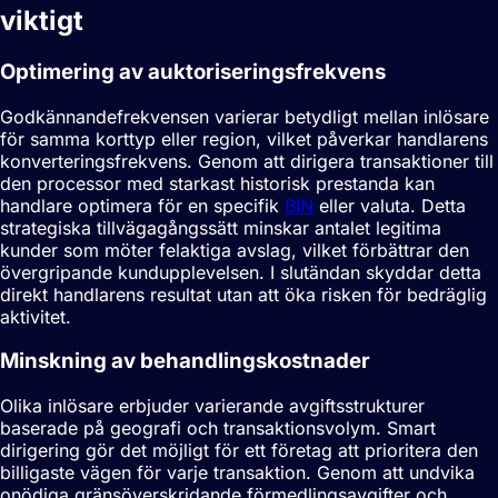
viktigt
Optimering av auktoriseringsfrekvens
Godkännandefrekvensen varierar betydligt mellan inlösare
för samma korttyp eller region, vilket påverkar handlarens
konverteringsfrekvens. Genom att dirigera transaktioner till
den processor med starkast historisk prestanda kan
handlare optimera för en specifik
BIN
eller valuta. Detta
strategiska tillvägagångssätt minskar antalet legitima
kunder som möter felaktiga avslag, vilket förbättrar den
övergripande kundupplevelsen. I slutändan skyddar detta
direkt handlarens resultat utan att öka risken för bedräglig
aktivitet.
Minskning av behandlingskostnader
Olika inlösare erbjuder varierande avgiftsstrukturer
baserade på geografi och transaktionsvolym. Smart
dirigering gör det möjligt för ett företag att prioritera den
billigaste vägen för varje transaktion. Genom att undvika
onödiga gränsöverskridande förmedlingsavgifter och