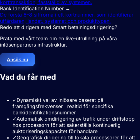
korttransaktion, fastställd av systemen.
Bank Identification Number
→
De första 6–8 siffrorna i ett kortnummer, som identifierar
utfärdaren, landet, systemet och produkttypen.
Redo att dirigera med Smart betalningsdirigering?
Prata med vårt team om en live-utrullning på våra
inlösenpartners infrastruktur.
Ansök nu
Vad du får med
Smart
betalningsdirigering
✓
Dynamiskt val av inlösare baserat på
framgångsfrekvenser i realtid för specifika
bankidentifikationsnummer
✓
Automatisk omdirigering av trafik under driftstopp
hos processorn för att säkerställa kontinuerlig
auktoriseringskapacitet för handlare
✓
Geografisk dirigering till lokala processorer för att