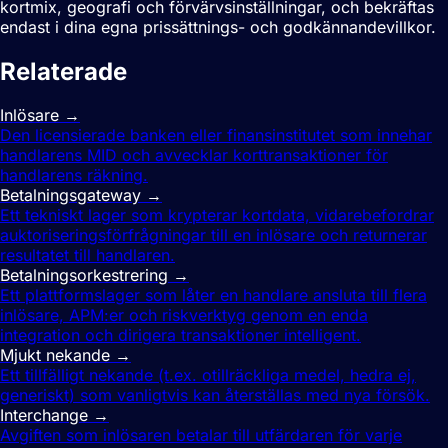
kortmix, geografi och förvärvsinställningar, och bekräftas
endast i dina egna prissättnings- och godkännandevillkor.
Relaterade
termer
Inlösare
→
Den licensierade banken eller finansinstitutet som innehar
handlarens MID och avvecklar korttransaktioner för
handlarens räkning.
Betalningsgateway
→
Ett tekniskt lager som krypterar kortdata, vidarebefordrar
auktoriseringsförfrågningar till en inlösare och returnerar
resultatet till handlaren.
Betalningsorkestrering
→
Ett plattformslager som låter en handlare ansluta till flera
inlösare, APM:er och riskverktyg genom en enda
integration och dirigera transaktioner intelligent.
Mjukt nekande
→
Ett tillfälligt nekande (t.ex. otillräckliga medel, hedra ej,
generiskt) som vanligtvis kan återställas med nya försök.
Interchange
→
Avgiften som inlösaren betalar till utfärdaren för varje