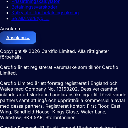
Prissättningskalkylator
Betalningssvarskoder
Kalkylator för betalningsökning
Se alla verktyg
→
Ansök nu
Ansök nu
→
Copyright © 2026 Cardflo Limited. Alla rättigheter
förbehålls.
Cardflo är ett registrerat varumärke som tillhör Cardflo
Limited.
Cardflo Limited är ett företag registrerat i England och
Wales med Company No. 13163202. Dess verksamhet
inkluderar att skicka in handlaransökningar till förvärvande
partners samt att ingå och upprätthålla kommersiella avtal
med dessa partners. Registrerat kontor: First Floor, East
Wing, Sandfield House, Kings Close, Water Lane,
Wilmslow, SK9 5AR, Storbritannien.
Cardflo Payments SL är ett separat företag registrerat i