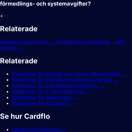
förmedlings- och systemavgifter?
+
Relaterade
funktioner.
Betalningsorkestrering
→
Valutabaserad dirigering
→
BIN-
routning
→
Relaterade
guider.
Betalningar för Företag som skalar internationellt
→
Betalningar för Gränsöverskridande e-handel
→
Betalningar för Internationella handlare
→
Betalningar för E-handelsföretag
→
Betalningar för Resebyråer
→
Betalningar för B2B SaaS
→
Se hur Cardflo
jämför sig.
Cardflo mot Braintree
→