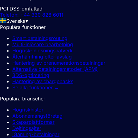
PCI DSS-omfattad
Telefon: +44 330 828 6011
Svenska
▾
Populära funktioner
Smart betalningsrouting
Multi-inlösare bearbetning
Högrisk-inlösningsnätverk
Återhämtning efter avslag
Hantering av prenumerationsbetalningar
Alternativa betalningsmetoder (APM)
3DS-optimering
Hantering av chargebacks
Se alla funktioner
→
Populära branscher
Högriskhistor
Abonnemangsföretag
Skaparplattformar
Dejtingsajter
iGaming-betalningar