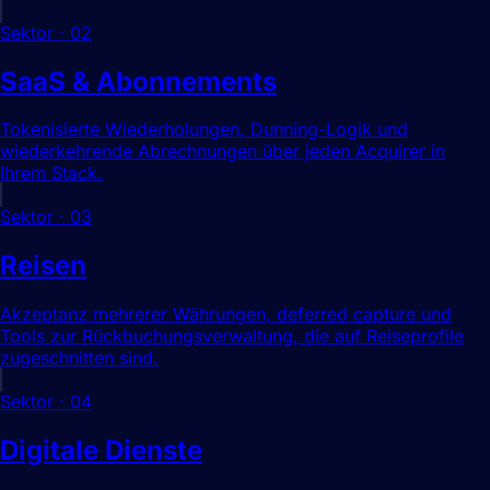
Sektor
·
02
SaaS & Abonnements
Tokenisierte Wiederholungen, Dunning-Logik und
wiederkehrende Abrechnungen über jeden Acquirer in
Ihrem Stack.
Sektor
·
03
Reisen
Akzeptanz mehrerer Währungen, deferred capture und
Tools zur Rückbuchungsverwaltung, die auf Reiseprofile
zugeschnitten sind.
Sektor
·
04
Digitale Dienste