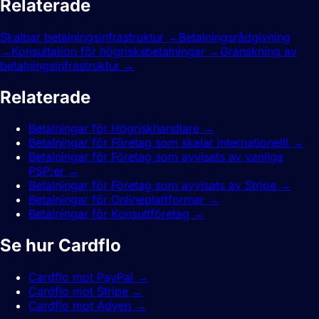
Relaterade
funktioner.
Skalbar betalningsinfrastruktur
→
Betalningsrådgivning
→
Konsultation för högrisksbetalningar
→
Granskning av
betalningsinfrastruktur
→
Relaterade
guider.
Betalningar för Högriskhandlare
→
Betalningar för Företag som skalar internationellt
→
Betalningar för Företag som avvisats av vanliga
PSP:er
→
Betalningar för Företag som avvisats av Stripe
→
Betalningar för Onlineplattformar
→
Betalningar för Konsultföretag
→
Se hur Cardflo
jämför sig.
Cardflo mot PayPal
→
Cardflo mot Stripe
→
Cardflo mot Adyen
→