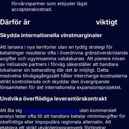
förvärvspartner som erbjuder lägst
acceptanskostnad.
Därför är
Betalningsstrategi
viktigt
Skydda internationella vinstmarginaler
Att lansera i nya territorier utan en tydlig strategi för
betalningar resulterar ofta i överdrivna gränsöverskridande
avgifter och ogynnsamma valutakurser. Att planera mixen
av inlösande partners i förväg säkerställer att handlare
lokaliserar sin behandling där det är möjligt. Detta
medvetna tillvägagångssätt håller intercharge-kostnaderna
strikt kontrollerade och skyddar den övergripande
lönsamheten för det internationella expansionsprojektet.
Undvika överflödiga leverantörskontrakt
Att åta sig
lokala betalningsmetoder
utan kommersiell
analys leder ofta till att handlare betalar minimiavgifter för
obefintliga eller impopulära regionala alternativ. Att
etablera ett strikt utvärderingsramverk förhindrar