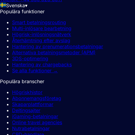
Svenska
▾
Populära funktioner
Smart betalningsrouting
Multi-inlösare bearbetning
Högrisk-inlösningsnätverk
Återhämtning efter avslag
Hantering av prenumerationsbetalningar
Alternativa betalningsmetoder (APM)
3DS-optimering
Hantering av chargebacks
Se alla funktioner
→
Populära branscher
Högriskhistor
Abonnemangsföretag
Skaparplattformar
Dejtingsajter
iGaming-betalningar
Online travel agencies
Nutrabetalningar
CBD-handlare