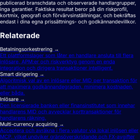
publicerad branschdata och observerade handlargrupper,
inga garantier. Faktiska resultat beror på din riskprofil,
kortmix, geografi och förvärvsinställningar, och bekräftas
endast i dina egna prissättnings- och godkännandevillkor.
Relaterade
termer
Betalningsorkestrering
→
Ett plattformslager som låter en handlare ansluta till flera
inlösare, APM:er och riskverktyg genom en enda
integration och dirigera transaktioner intelligent.
Smart dirigering
→
Algoritmisk val av en inlösare eller MID per transaktion för
att maximera godkännandegraden, minimera kostnaden,
eller båda.
Inlösare
→
Den licensierade banken eller finansinstitutet som innehar
handlarens MID och avvecklar korttransaktioner för
handlarens räkning.
Multi-currency acquiring
→
Acceptera och avräkna i flera valutor via lokal inlösen eller
MCP, vilket undviker gränsöverskridande och FX-avgifter