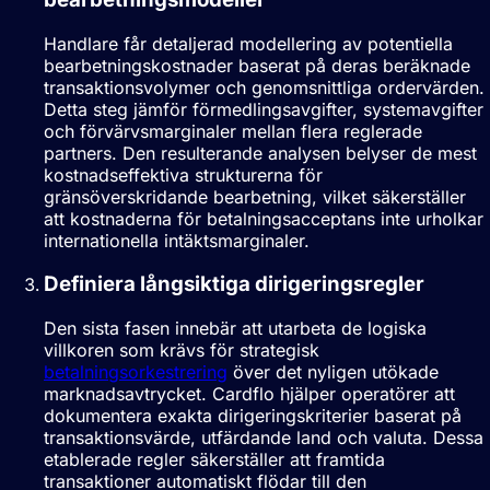
Handlare får detaljerad modellering av potentiella
bearbetningskostnader baserat på deras beräknade
transaktionsvolymer och genomsnittliga ordervärden.
Detta steg jämför förmedlingsavgifter, systemavgifter
och förvärvsmarginaler mellan flera reglerade
partners. Den resulterande analysen belyser de mest
kostnadseffektiva strukturerna för
gränsöverskridande bearbetning, vilket säkerställer
att kostnaderna för betalningsacceptans inte urholkar
internationella intäktsmarginaler.
Definiera långsiktiga dirigeringsregler
Den sista fasen innebär att utarbeta de logiska
villkoren som krävs för strategisk
betalningsorkestrering
över det nyligen utökade
marknadsavtrycket. Cardflo hjälper operatörer att
dokumentera exakta dirigeringskriterier baserat på
transaktionsvärde, utfärdande land och valuta. Dessa
etablerade regler säkerställer att framtida
transaktioner automatiskt flödar till den