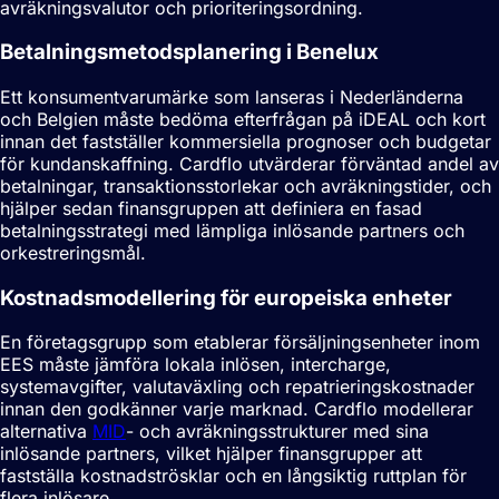
avräkningsvalutor och prioriteringsordning.
Betalningsmetodsplanering i Benelux
Ett konsumentvarumärke som lanseras i Nederländerna
och Belgien måste bedöma efterfrågan på iDEAL och kort
innan det fastställer kommersiella prognoser och budgetar
för kundanskaffning. Cardflo utvärderar förväntad andel av
betalningar, transaktionsstorlekar och avräkningstider, och
hjälper sedan finansgruppen att definiera en fasad
betalningsstrategi med lämpliga inlösande partners och
orkestreringsmål.
Kostnadsmodellering för europeiska enheter
En företagsgrupp som etablerar försäljningsenheter inom
EES måste jämföra lokala inlösen, intercharge,
systemavgifter, valutaväxling och repatrieringskostnader
innan den godkänner varje marknad. Cardflo modellerar
alternativa
MID
- och avräkningsstrukturer med sina
inlösande partners, vilket hjälper finansgrupper att
fastställa kostnadströsklar och en långsiktig ruttplan för
flera inlösare.