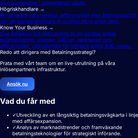
på transaktioner i presenterad valuta.
Högriskhandlare
→
En handlare vars vertikal, affärsmodell eller återkravsprofil
gör att standardinlösare är ovilliga att ta emot dem.
Know Your Business
→
Due diligence vid onboarding av en juridisk enhet:
bolagsbildning, licenser, UBO:er, sanktioner och
affärsmodell, obligatoriskt för inlösare enligt AML-regler.
Redo att dirigera med Betalningsstrategi?
Prata med vårt team om en live-utrullning på våra
inlösenpartners infrastruktur.
Ansök nu
Vad du får med
Betalningsstrategi
✓
Utveckling av en långsiktig betalningsvägkarta i linje
med affärsexpansion.
✓
Analys av marknadstrender och framväxande
betalningsteknologier för strategiskt införande.