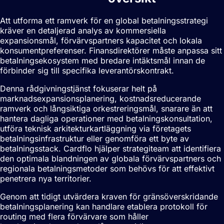
Att utforma ett ramverk för en global betalningsstrategi
kräver en detaljerad analys av kommersiella
expansionsmål, förvärvspartners kapacitet och lokala
konsumentpreferenser. Finansdirektörer måste anpassa sitt
betalningsekosystem med bredare intäktsmål innan de
förbinder sig till specifika leverantörskontrakt.
Denna rådgivningstjänst fokuserar helt på
marknadsexpansionsplanering, kostnadsreducerande
ramverk och långsiktiga orkestreringsmål, snarare än att
hantera dagliga operationer med betalningskonsultation,
utföra teknisk arkitekturkartläggning via företagets
betalningsinfrastruktur eller genomföra ett byte av
betalningsstack. Cardflo hjälper strategiteam att identifiera
den optimala blandningen av globala förvärvspartners och
regionala betalningsmetoder som behövs för att effektivt
penetrera nya territorier.
Genom att tidigt utvärdera kraven för gränsöverskridande
betalningsplanering kan handlare etablera protokoll för
routing med flera förvärvare som håller