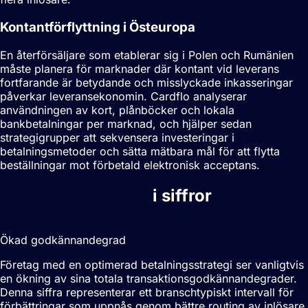
Kontantförflyttning i Östeuropa
En återförsäljare som etablerar sig i Polen och Rumänien
måste planera för marknader där kontant vid leverans
fortfarande är betydande och misslyckade inkasseringar
påverkar leveransekonomin. Cardflo analyserar
användningen av kort, plånböcker och lokala
bankbetalningar per marknad, och hjälper sedan
strategigrupper att sekvensera investeringar i
betalningsmetoder och sätta mätbara mål för att flytta
beställningar mot förbetald elektronisk acceptans.
Betalningsstrategi
i siffror
2-5%
Ökad godkännandegrad
Företag med en optimerad betalningsstrategi ser vanligtvis
en ökning av sina totala transaktionsgodkännandegrader.
Denna siffra representerar ett branschtypiskt intervall för
förbättringar som uppnås genom bättre routing av inlösare