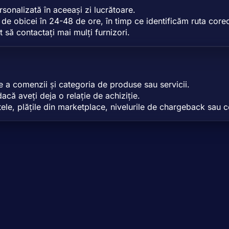
rsonalizată în aceeași zi lucrătoare.
e de obicei în 24-48 de ore, în timp ce identificăm ruta corec
t să contactați mai mulți furnizori.
e a comenzii și categoria de produse sau servicii.
acă aveți deja o relație de achiziție.
tele, plățile din marketplace, nivelurile de chargeback sau c