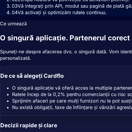
0
3
Vă integrați prin API, modul sau pagină de plată gă
0
4
Vă activați și optimizăm rutele continuu.
Ce urmează
O singură aplicație. Partenerul corect 
Spuneți-ne despre afacerea dvs. o singură dată. Vom identif
personalizată.
De ce să alegeți Cardflo
O singură aplicație vă oferă acces la multiple partener
Ratele încep de la 0,2% pentru comercianții cu risc scă
Sprijinim afaceri pe care mulți furnizori nu le pot susț
Nu există obligații, taxe de înființare și vânzări agresi
Decizii rapide și clare