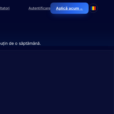
→
tatori
Autentificare
Aplică acum
 puțin de o săptămână.