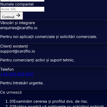
Numele companiei
Continuă
Vânzări și integrare
enquiries
@
cardflo.io
Pentru noi aplicații comerciale și solicitări comerciale.
Clienți existenți
support
@
cardflo.io
Pentru comercianți activi și suport tehnic.
Telefon
+44 330 828 6011
Pentru întrebări urgente.
Ce urmează
0
1
Examinăm cererea și profilul dvs. de risc.
0
2
Echipa noastră vă potrivește cu achizitori potriviți.