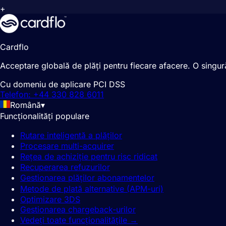
+
Cardflo
Acceptare globală de plăți pentru fiecare afacere. O singură
Cu domeniu de aplicare PCI DSS
Telefon: +44 330 828 6011
Română
▾
Funcționalități populare
Rutare inteligentă a plăților
Procesare multi-acquirer
Rețea de achiziție pentru risc ridicat
Recuperarea refuzurilor
Gestionarea plăților abonamentelor
Metode de plată alternative (APM-uri)
Optimizare 3DS
Gestionarea chargeback-urilor
Vedeți toate funcționalitățile
→