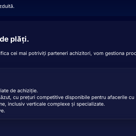
zduită.
de plăți.
ica cei mai potriviți parteneri achizitori, vom gestiona pr
iate de achiziție.
zut, cu prețuri competitive disponibile pentru afacerile cu r
ine, inclusiv verticale complexe și specializate.
ve.