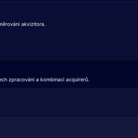
měrování akvizitora.
ech zpracování a kombinaci acquirerů.