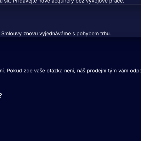
síť. Přidávejte nové acquirery bez vývojové práce.
ky. Smlouvy znovu vyjednáváme s pohybem trhu.
ní. Pokud zde vaše otázka není, náš prodejní tým vám odpo
?