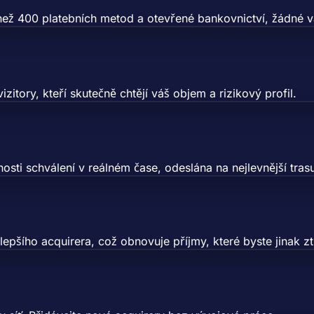
než 400 platebních metod a otevřené bankovnictví, žádné v
itory, kteří skutečně chtějí váš objem a rizikový profil.
i schválení v reálném čase, odeslána na nejlevnější trasu,
šího acquirera, což obnovuje příjmy, které byste jinak ztra