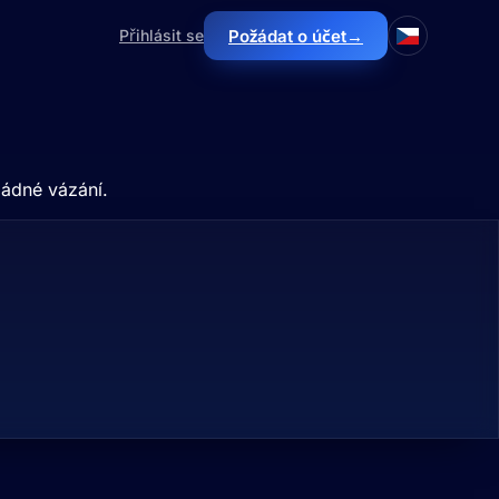
→
Přihlásit se
Požádat o účet
žádné vázání.