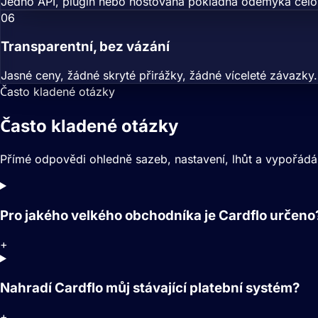
Jedno API, plugin nebo hostovaná pokladna odemyká celou 
06
Transparentní, bez vázání
Jasné ceny, žádné skryté přirážky, žádné víceleté závaz
Často kladené otázky
Často kladené otázky
Přímé odpovědi ohledně sazeb, nastavení, lhůt a vypořádá
Pro jakého velkého obchodníka je Cardflo určeno
+
Nahradí Cardflo můj stávající platební systém?
+