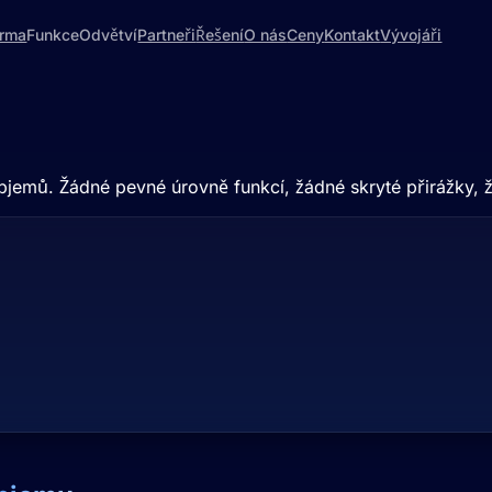
orma
Funkce
Odvětví
Partneři
Řešení
O nás
Ceny
Kontakt
Vývojáři
měrované.
objemů. Žádné pevné úrovně funkcí, žádné skryté přirážky, 