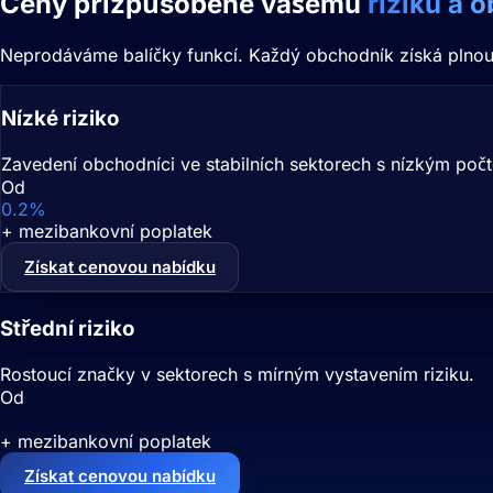
Ceny přizpůsobené vašemu
riziku a 
Neprodáváme balíčky funkcí. Každý obchodník získá plnou 
Nízké riziko
Zavedení obchodníci ve stabilních sektorech s nízkým poč
Od
0.2%
+ mezibankovní poplatek
Získat cenovou nabídku
Střední riziko
Rostoucí značky v sektorech s mírným vystavením riziku.
Od
0.6%
+ mezibankovní poplatek
Získat cenovou nabídku