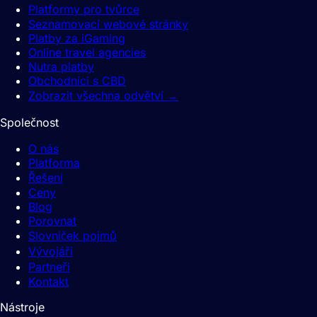
Platformy pro tvůrce
Seznamovací webové stránky
Platby za iGaming
Online travel agencies
Nutra platby
Obchodníci s CBD
Zobrazit všechna odvětví
→
Společnost
O nás
Platforma
Řešení
Ceny
Blog
Porovnat
Slovníček pojmů
Vývojáři
Partneři
Kontakt
Nástroje