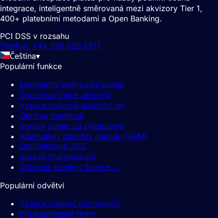
integrace, inteligentně směrovaná mezi akvizory Tier 1,
400+ platebními metodami a Open Banking.
PCI DSS v rozsahu
Telefon: +44 330 828 6011
Čeština
▾
Populární funkce
Inteligentní směrování plateb
Zpracování více akvirerů
Vysoce riziková akviziční síť
Obnova zamítnutí
Správa plateb za předplatné
Alternativní platební metody (APM)
Optimalizace 3DS
Správa chargebacků
Zobrazit všechny funkce
→
Populární odvětví
Vysoce rizikoví obchodníci
Předplatitelské firmy