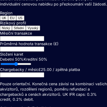
individuální cenovou nabídku po přezkoumání vaší žádosti.
Region
UK
EU
US
Rizikový profil
Nízký
Střední
Vysoký
Měsíční transakce
Průměrná hodnota transakce (£)
Složení karet
Debetní
50
%
Kreditní
50
%
Chargebacky / měsíc
£25.00 / zpětná platba
Pouze orientační. Konečná cena závisí na kombinaci vašich
akvizitorů, rozdělení regionů, poměru refundací a
chargebacků a cenách akvizitorů.
UK IFR caps: 0.3%
credit, 0.2% debit.