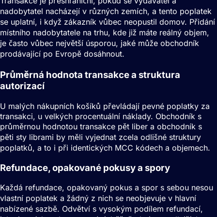
Transakce je přeshraniční, pokud se vydavatel a
nadobytatel nacházejí v různých zemích, a tento poplatek
se uplatní, i když zákazník vůbec neopustil domov. Přidání
místního nadobytatele na trhu, kde již máte reálný objem,
je často vůbec největší úsporou, jaké může obchodník
prodávající po Evropě dosáhnout.
Průměrná hodnota transakce a struktura
autorizací
U malých nákupních košíků převládají pevné poplatky za
transakci, u velkých procentuální náklady. Obchodník s
průměrnou hodnotou transakce pět liber a obchodník s
pěti sty librami by měli vyjednat zcela odlišné struktury
poplatků, a to i při identických MCC kódech a objemech.
Refundace, opakované pokusy a spory
Každá refundace, opakovaný pokus a spor s sebou nesou
vlastní poplatek a žádný z nich se neobjevuje v hlavní
nabízené sazbě. Odvětví s vysokým podílem refundací,