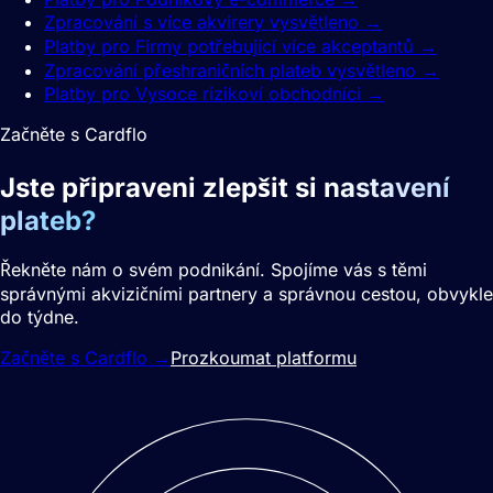
Zpracování s více akvirery vysvětleno
→
Platby pro Firmy potřebující více akceptantů
→
Zpracování přeshraničních plateb vysvětleno
→
Platby pro Vysoce rizikoví obchodníci
→
Začněte s Cardflo
Jste připraveni zlepšit si
nastavení
plateb?
Řekněte nám o svém podnikání. Spojíme vás s těmi
správnými akvizičními partnery a správnou cestou, obvykle
do týdne.
Začněte s Cardflo
→
Prozkoumat platformu