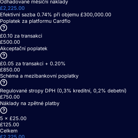
Odhadované měsíční náklady
£2,225.00
Efektivní sazba 0.74% při objemu £300,000.00
Poplatek za platformu Cardflo
£0.10 za transakci
£500.00
Akceptační poplatek
£0.05 za transakci + 0.20%
£850.00
Schéma a mezibankovní poplatky
Regulované stropy DPH (0,3% kreditní, 0,2% debetní)
£750.00
Náklady na zpětné platby
5 × £25.00
£125.00
Celkem
£2,225.00