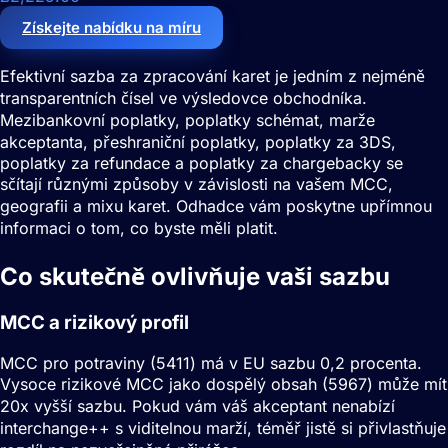
Získejte nabídku na míru
Efektivní sazba za zpracování karet je jedním z nejméně
transparentních čísel ve výsledovce obchodníka.
Mezibankovní poplatky, poplatky schémat, marže
akceptanta, přeshraniční poplatky, poplatky za 3DS,
poplatky za refundace a poplatky za chargebacky se
sčítají různými způsoby v závislosti na vašem MCC,
geografii a mixu karet. Odhadce vám poskytne upřímnou
informaci o tom, co byste měli platit.
Co skutečně ovlivňuje vaši sazbu
MCC a rizikový profil
MCC pro potraviny (5411) má v EU sazbu 0,2 procenta.
Vysoce rizikové MCC jako dospělý obsah (5967) může mít
20x vyšší sazbu. Pokud vám váš akceptant nenabízí
interchange++ s viditelnou marží, téměř jistě si přivlastňuje