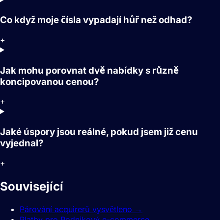
Co když moje čísla vypadají hůř než odhad?
+
Jak mohu porovnat dvě nabídky s různě
koncipovanou cenou?
+
Jaké úspory jsou reálné, pokud jsem již cenu
vyjednal?
+
Související
průvodci.
Párování acquirerů vysvětleno
→
Platby pro Podnikový e-commerce
→