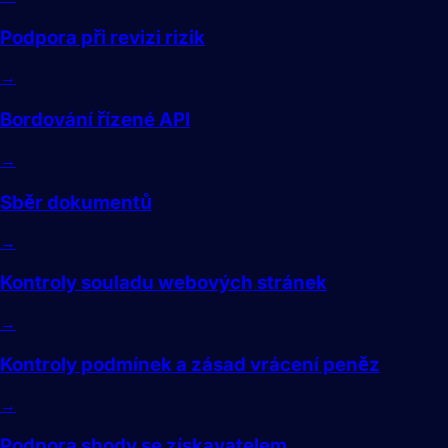
Podpora při revizi rizik
→
Bordování řízené API
→
Sběr dokumentů
→
Kontroly souladu webových stránek
→
Kontroly podmínek a zásad vrácení peněz
→
Podpora shody se získavatelem