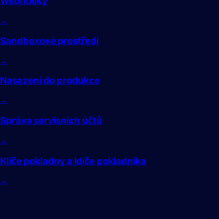
Webhooky
→
Sandboxové prostředí
→
Nasazení do produkce
→
Správa servisních účtů
→
Klíče pokladny a klíče pokladníka
→
Pluginy