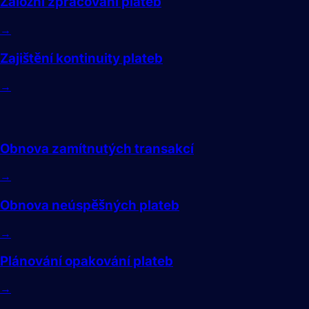
Záložní zpracování plateb
→
Zajištění kontinuity plateb
→
Obnova
Obnova zamítnutých transakcí
→
Obnova neúspěšných plateb
→
Plánování opakování plateb
→