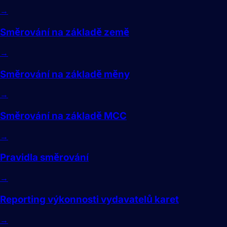
→
Směrování na základě země
→
Směrování na základě měny
→
Směrování na základě MCC
→
Pravidla směrování
→
Reporting výkonnosti vydavatelů karet
→