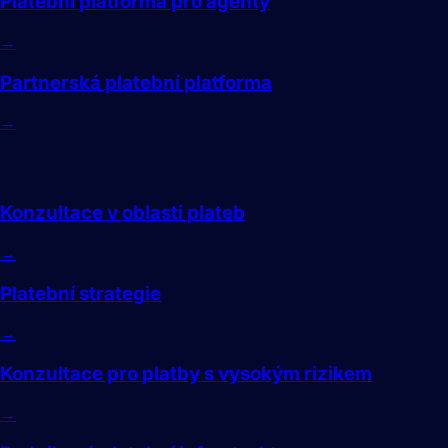
Platební platforma pro agenty
→
Partnerská platební platforma
→
Poradenství
Konzultace v oblasti plateb
→
Platební strategie
→
Konzultace pro platby s vysokým rizikem
→