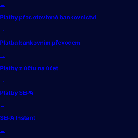
→
Platby přes otevřené bankovnictví
→
Platba bankovním převodem
→
Platby z účtu na účet
→
Platby SEPA
→
SEPA Instant
→