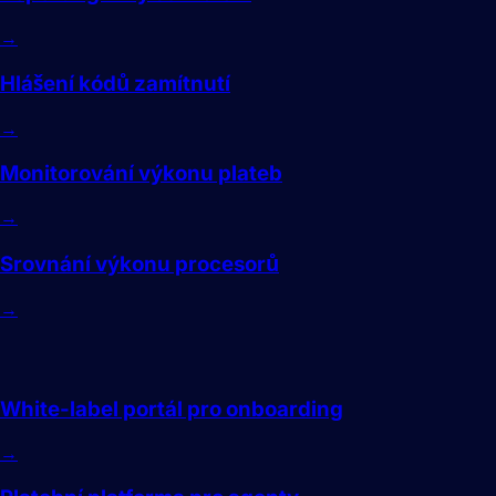
→
Hlášení kódů zamítnutí
→
Monitorování výkonu plateb
→
Srovnání výkonu procesorů
→
White-label
White-label portál pro onboarding
→