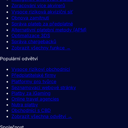
Zpracování více akvirerů
Vysoce riziková akviziční síť
Obnova zamítnutí
Správa plateb za předplatné
Alternativní platební metody (APM)
Optimalizace 3DS
Správa chargebacků
Zobrazit všechny funkce
→
Populární odvětví
Vysoce rizikoví obchodníci
Předplatitelské firmy
Platformy pro tvůrce
Seznamovací webové stránky
Platby za iGaming
Online travel agencies
Nutra platby
Obchodníci s CBD
Zobrazit všechna odvětví
→
Společnost