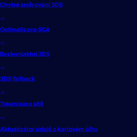
Chytré směrování 3DS
→
Optimalizace SCA
→
Bezkontaktní 3DS
→
3DS fallback
→
Tokenizace sítě
→
Aktualizátor údajů o kartovém účtu