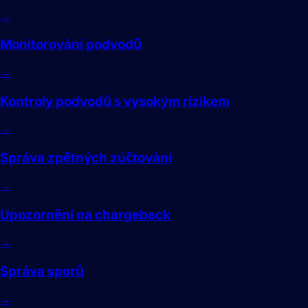
→
Monitorování podvodů
→
Kontroly podvodů s vysokým rizikem
→
Správa zpětných zúčtování
→
Upozornění na chargeback
→
Správa sporů
→