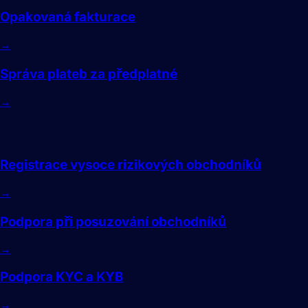
Opakovaná fakturace
→
Správa plateb za předplatné
→
Zapojení
Registrace vysoce rizikových obchodníků
→
Podpora při posuzování obchodníků
→
Podpora KYC a KYB
→