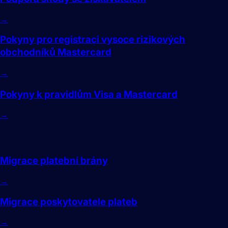
→
Pokyny pro registraci vysoce rizikových
obchodníků Mastercard
→
Pokyny k pravidlům Visa a Mastercard
→
Migrace
Migrace platební brány
→
Migrace poskytovatele plateb
→