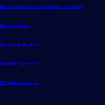
Sledování poměru zpětných zúčtování
→
Správa vratek
→
Správa deskriptorů
→
Pravidla rychlosti
→
Pravidla transakcí
→
Reporting