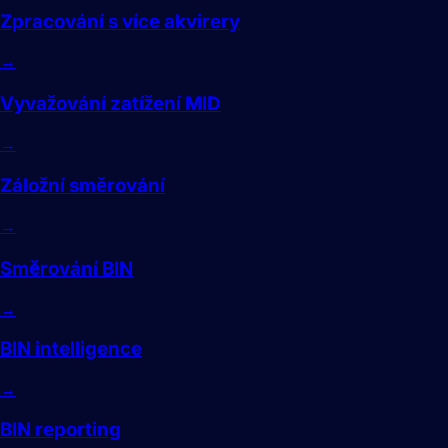
Zpracování s více akvirery
→
Vyvažování zatížení MID
→
Záložní směrování
→
Směrování BIN
→
BIN intelligence
→
BIN reporting