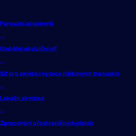
Akvizice
Párování acquirerů
→
Globální akviziční síť
→
Síť pro akvizici vysoce rizikových transakcí
→
Lokální akvizice
→
Zpracování přeshraničních plateb
→