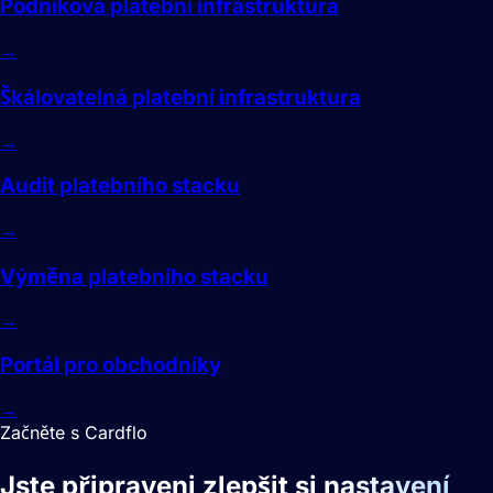
Podniková platební infrastruktura
→
Škálovatelná platební infrastruktura
→
Audit platebního stacku
→
Výměna platebního stacku
→
Portál pro obchodníky
→
Začněte s Cardflo
Jste připraveni zlepšit si
nastavení