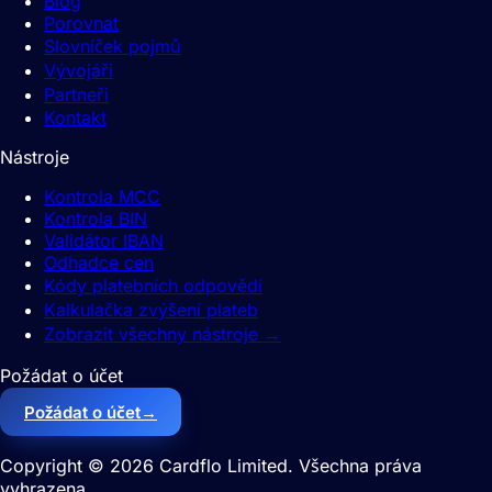
Blog
Porovnat
Slovníček pojmů
Vývojáři
Partneři
Kontakt
Nástroje
Kontrola MCC
Kontrola BIN
Validátor IBAN
Odhadce cen
Kódy platebních odpovědí
Kalkulačka zvýšení plateb
Zobrazit všechny nástroje
→
Požádat o účet
→
Požádat o účet
Copyright © 2026 Cardflo Limited. Všechna práva
vyhrazena.