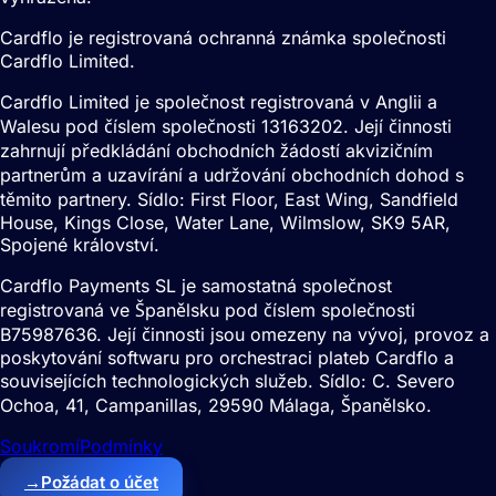
Cardflo je registrovaná ochranná známka společnosti
Cardflo Limited.
Cardflo Limited je společnost registrovaná v Anglii a
Walesu pod číslem společnosti 13163202. Její činnosti
zahrnují předkládání obchodních žádostí akvizičním
partnerům a uzavírání a udržování obchodních dohod s
těmito partnery. Sídlo: First Floor, East Wing, Sandfield
House, Kings Close, Water Lane, Wilmslow, SK9 5AR,
Spojené království.
Cardflo Payments SL je samostatná společnost
registrovaná ve Španělsku pod číslem společnosti
B75987636. Její činnosti jsou omezeny na vývoj, provoz a
poskytování softwaru pro orchestraci plateb Cardflo a
souvisejících technologických služeb. Sídlo: C. Severo
Ochoa, 41, Campanillas, 29590 Málaga, Španělsko.
Soukromí
Podmínky
→
Požádat o účet