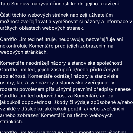
Tato Smlouva nabývá účinnosti ke dni jejího uzavření.
Části těchto webových stránek nabízejí uživatelům
možnost zveřejňovat a vyměňovat si názory a informace v
určitých oblastech webových stránek.
Cardflo Limited nefiltruje, neupravuje, nezveřejňuje ani
nekontroluje Komentáře před jejich zobrazením na
webových stránkách.
Komentáře neodrážejí názory a stanoviska společnosti
Cardflo Limited, jejích zástupců a/nebo přidružených
společností. Komentáře odrážejí názory a stanoviska
osoby, která své názory a stanoviska zveřejňuje. V
rozsahu povoleném příslušnými právními předpisy nenese
Cardflo Limited odpovědnost za Komentáře ani za
jakoukoli odpovědnost, škody či výdaje způsobené a/nebo
vzniklé v důsledku jakéhokoli použití a/nebo zveřejnění
a/nebo zobrazení Komentářů na těchto webových
stránkách.
Cardflo Limited si vyhrazuje právo monitorovat všechny