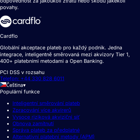
odpovědnost za jakoukoli ztrátu nebo škodu jakékoli
povahy.
Cardflo
Globální akceptace plateb pro každý podnik. Jedna
integrace, inteligentně směrovaná mezi akvizory Tier 1,
400+ platebními metodami a Open Banking.
PCI DSS v rozsahu
Telefon: +44 330 828 6011
Čeština
▾
Populární funkce
Inteligentní směrování plateb
Zpracování více akvirerů
Vysoce riziková akviziční síť
Obnova zamítnutí
Správa plateb za předplatné
Alternativní platební metody (APM)