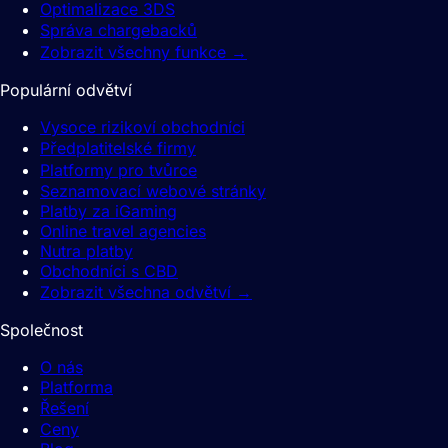
Optimalizace 3DS
Správa chargebacků
Zobrazit všechny funkce
→
Populární odvětví
Vysoce rizikoví obchodníci
Předplatitelské firmy
Platformy pro tvůrce
Seznamovací webové stránky
Platby za iGaming
Online travel agencies
Nutra platby
Obchodníci s CBD
Zobrazit všechna odvětví
→
Společnost
O nás
Platforma
Řešení
Ceny