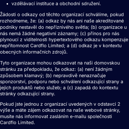
vzdělávací instituce a obchodní sdružení.
Žádosti o odkazy od těchto organizací schválíme, pokud
rozhodneme, že: (a) odkaz by nás ani naše akreditované
podniky nestavěl do nepříznivého světla; (b) organizace u
nás nemá žádné negativní záznamy; (c) přínos pro nás
plynoucí z viditelnosti hypertextového odkazu kompenzuje
nepřítomnost Cardflo Limited; a (d) odkaz je v kontextu
obecných informačních zdrojů.
Tyto organizace mohou odkazovat na naši domovskou
stránku za předpokladu, že odkaz: (a) není žádným
způsobem klamavý; (b) nepravdivě nenaznačuje
sponzorství, podporu nebo schválení odkazující strany a
jejích produktů nebo služeb; a (c) zapadá do kontextu
stránky odkazující strany.
Pokud jste jednou z organizací uvedených v odstavci 2
výše a máte zájem odkazovat na naše webové stránky,
musíte nás informovat zasláním e-mailu společnosti
Cardflo Limited.