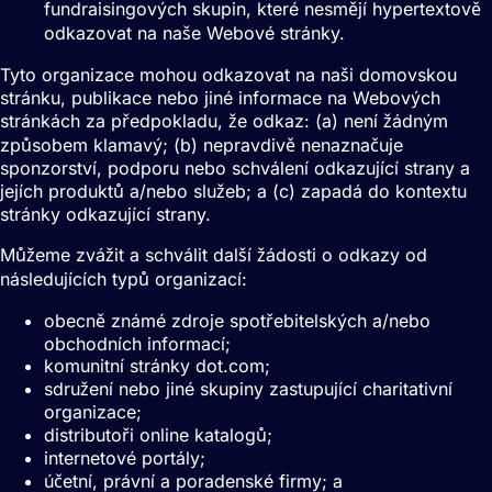
fundraisingových skupin, které nesmějí hypertextově
odkazovat na naše Webové stránky.
Tyto organizace mohou odkazovat na naši domovskou
stránku, publikace nebo jiné informace na Webových
stránkách za předpokladu, že odkaz: (a) není žádným
způsobem klamavý; (b) nepravdivě nenaznačuje
sponzorství, podporu nebo schválení odkazující strany a
jejích produktů a/nebo služeb; a (c) zapadá do kontextu
stránky odkazující strany.
Můžeme zvážit a schválit další žádosti o odkazy od
následujících typů organizací:
obecně známé zdroje spotřebitelských a/nebo
obchodních informací;
komunitní stránky dot.com;
sdružení nebo jiné skupiny zastupující charitativní
organizace;
distributoři online katalogů;
internetové portály;
účetní, právní a poradenské firmy; a