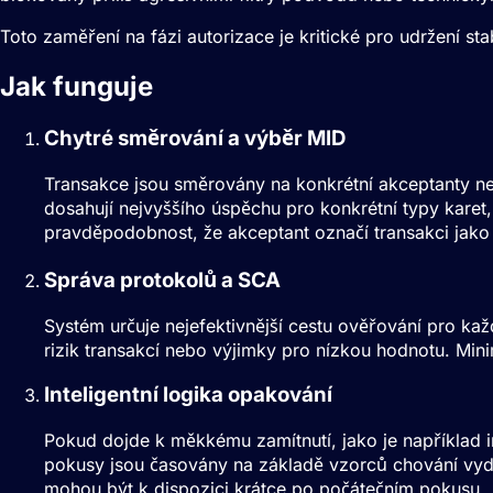
Toto zaměření na fázi autorizace je kritické pro udržení st
Jak funguje
Optimalizace míry schvál
Chytré směrování a výběr MID
Transakce jsou směrovány na konkrétní akceptanty ne
dosahují nejvyššího úspěchu pro konkrétní typy karet
pravděpodobnost, že akceptant označí transakci jako
Správa protokolů a SCA
Systém určuje nejefektivnější cestu ověřování pro k
rizik transakcí nebo výjimky pro nízkou hodnotu. Mini
Inteligentní logika opakování
Pokud dojde k měkkému zamítnutí, jako je například 
pokusy jsou časovány na základě vzorců chování vyda
mohou být k dispozici krátce po počátečním pokusu.