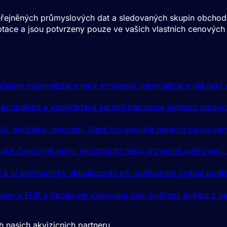
 zveřejněných průmyslových dat a sledovaných skupin obchod
kceptace a jsou potvrzeny pouze ve vašich vlastních cenový
účelem maximalizace míry schválení, minimalizace nákladů 
D obchodníka a vypořádává karetní transakce jménem obcho
dků, nečestné, obecné), které lze obvykle obnovit opakova
apříč časovými okny, akceptanty nebo úrovněmi ověřování, 
a je automaticky aktualizován při opětovném vydání podkl
kem v EHP a Spojeném království byly ověřeny dvěma z násle
 nasich akvizicnich partneru.