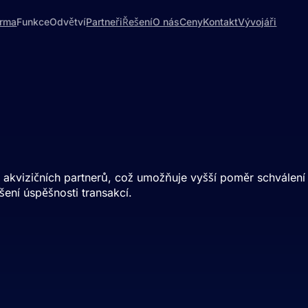
orma
Funkce
Odvětví
Partneři
Řešení
O nás
Ceny
Kontakt
Vývojáři
 akvizičních partnerů, což umožňuje vyšší poměr schválení 
šení úspěšnosti transakcí.