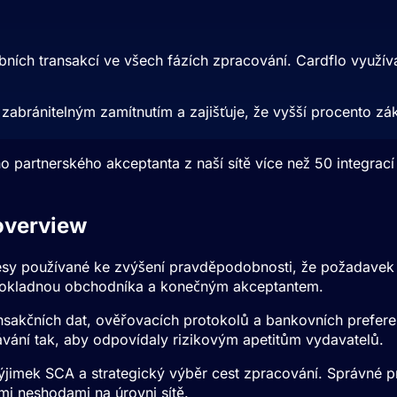
bních transakcí ve všech fázích zpracování. Cardflo využív
i zabránitelným zamítnutím a zajišťuje, že vyšší procento 
 partnerského akceptanta z naší sítě více než 50 integrací 
verview
esy používané ke zvýšení pravděpodobnosti, že požadavek n
i pokladnou obchodníka a konečným akceptantem.
ansakčních dat, ověřovacích protokolů a bankovních prefer
ávání tak, aby odpovídaly rizikovým apetitům vydavatelů.
výjimek
SCA
a strategický výběr cest zpracování. Správné p
mi neshodami na úrovni sítě.