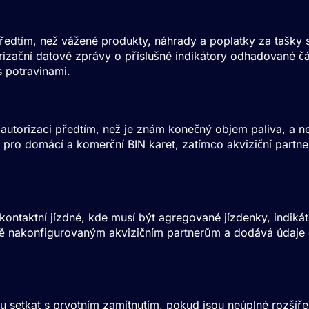
předtím, než vážené produkty, náhrady a poplatky za tašky s
izační datové zprávy o příslušné indikátory odhadované čá
s potravinami.
dautorizaci předtím, než je znám konečný objem paliva, a 
ní pro domácí a komerční
BIN
karet, zatímco akviziční partne
ontaktní jízdné, kde musí být agregované jízdenky, indikát
 nakonfigurovaným akvizičním partnerům a dodává údaje o 
hou setkat s prvotním zamítnutím, pokud jsou neúplné rozš