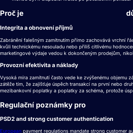
Proč je
Optimalizace míry schválení
dů
Integrita a obnovení příjmů
Zabránění falešným zamítnutím přímo zachovává vrchní řáde
kvůli technickému nesouladu nebo příliš citlivému hodnocen
marketingové výdaje vedou k dokončeným prodejům, nikol
Provozní efektivita a náklady
Vysoká míra zamítnutí často vede ke zvýšenému objemu zá
zátěže tím, že zajišťuje úspěch transakcí na první nebo d
mezibankovní poplatky a poplatky za schéma, protože úspě
Regulační poznámky pro
Optimalizace
PSD2 and strong customer authentication
European
payment regulations mandate strong customer authe