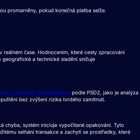
é jsou promarněny, pokud konečná platba selže.
 v reálném čase. Hodnocením, které cesty zpracování
geografické a technické sladění snižuje
trong Customer Authentication
podle PSD2, jako je analýza
puštění bez zvýšení rizika tvrdého zamítnutí.
á chyba, systém iniciuje vypočítané opakování. Tyto
tému selhání transakce a zachytí se prostředky, které