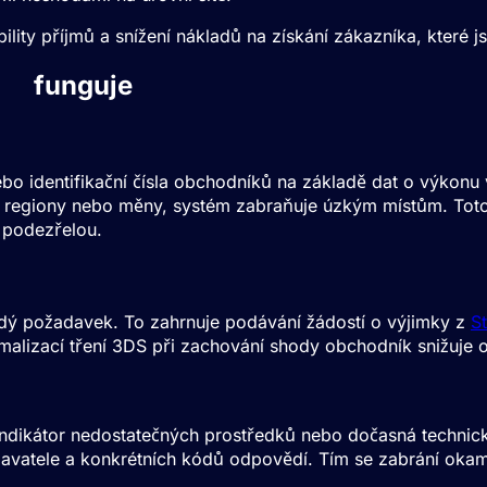
ability příjmů a snížení nákladů na získání zákazníka, kter
ení
funguje
bo identifikační čísla obchodníků na základě dat o výkonu
, regiony nebo měny, systém zabraňuje úzkým místům. Toto 
 podezřelou.
aždý požadavek. To zahrnuje podávání žádostí o výjimky z
S
malizací tření 3DS při zachování shody obchodník snižuje o
indikátor nedostatečných prostředků nebo dočasná technick
vatele a konkrétních kódů odpovědí. Tím se zabrání okamži