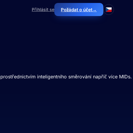
→
Přihlásit se
Požádat o účet
prostřednictvím inteligentního směrování napříč více MIDs.