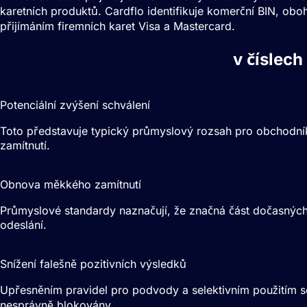
karetních produktů. Cardflo identifikuje komerční
BIN
, obo
přijímáním firemních karet Visa a Mastercard.
Optimalizace míry schválení
v číslech
2% – 5%
Potenciální zvýšení schválení
Toto představuje typický průmyslový rozsah pro obchodníky
zamítnutí.
10% – 20%
Obnova měkkého zamítnutí
Průmyslové standardy naznačují, že značná část dočasných
odeslání.
15% – 30%
Snížení falešně pozitivních výsledků
Upřesněním pravidel pro podvody a selektivním použitím se
nesprávně blokovány.