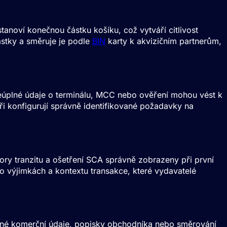
tanoví konečnou částku košíku, což vytváří citlivost
stky a směruje je podle
BIN
karty k akvizičním partnerům,
neúplné údaje o terminálu, MCC nebo ověření mohou vést k
ři konfigurují správně identifikované požadavky na
ory tranzitu a ošetření
SCA
správně zobrazeny při první
výjimkách a kontextu transakce, které vydavatelé
ířené komerční údaje, popisky obchodníka nebo směrování