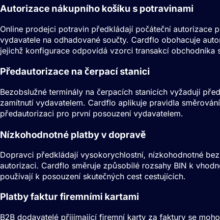
Autorizace nákupního košíku s potravinami
Online prodejci potravin předkládají počáteční autorizace 
vydavatele na odhadované součty. Cardflo obohacuje autor
jejichž konfigurace odpovídá vzorci transakcí obchodníka 
Předautorizace na čerpací stanici
Bezobslužné terminály na čerpacích stanicích vyžadují pře
zamítnutí vydavatelem. Cardflo aplikuje pravidla směrová
předautorizaci pro první posouzení vydavatelem.
Nízkohodnotné platby v dopravě
Dopravci předkládají vysokorychlostní, nízkohodnotné bezk
autorizaci. Cardflo směruje způsobilé rozsahy
BIN
k vhodně
používají k posouzení skutečných cest cestujících.
Platby faktur firemními kartami
B2B dodavatelé přijímající firemní karty za faktury se mo