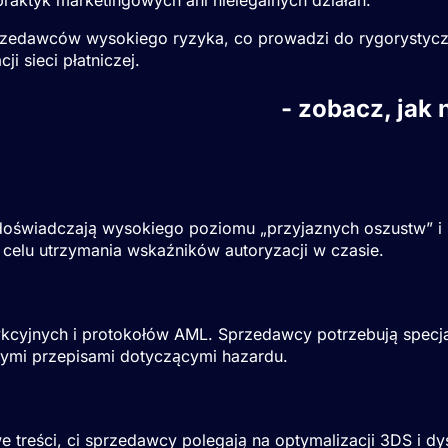
zedawców wysokiego ryzyka, co prowadzi do rygorystyczne
i sieci płatniczej.
awcy wysokiego ryzyka
- zobacz, jak
o doświadczają wysokiego poziomu „przyjaznych oszustw” 
w celu utrzymania wskaźników autoryzacji w czasie.
sdykcyjnych i protokołów AML. Sprzedawcy potrzebują spec
nymi przepisami dotyczącymi hazardu.
 treści, ci sprzedawcy polegają na optymalizacji 3DS i dy