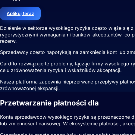
Aplikuj teraz
Działanie w sektorze wysokiego ryzyka często wiąże się 
rygorystycznymi wymaganiami banków-akceptantów, co pro
rezerw.
Sprzedawcy często napotykają na zamknięcia kont lub zma
Cardflo rozwiązuje te problemy, łącząc firmy wysokiego r
celu zrównoważenia ryzyka i wskaźników akceptacji.
Nasza platforma zapewnia nieprzerwane przepływy płatnośc
zrównoważonej ekspansji.
Przetwarzanie płatności dla
Sprzedaw
Konta sprzedawców wysokiego ryzyka są przeznaczone dla
lub zmienności finansowej. W ekosystemie płatności, akce
Organizacje te często napotykają wyższe opłaty Interchan