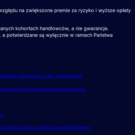
względu na zwiększone premie za ryzyko i wyższe opłaty
anych kohortach handlowców, a nie gwarancje.
ngu, a potwierdzane są wyłącznie w ramach Państwa
chętnie nawiązują z nim współpracę.
 pokrycia ryzyka obciążeń zwrotnych.
y.
posiadacz karty zostanie zweryfikowany.