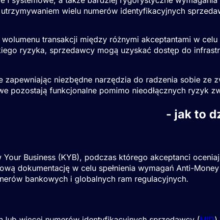
z utrzymywaniem wielu numerów identyfikacyjnych sprzeda
 wolumenu transakcji między różnymi akceptantami w celu z
kiego ryzyka, sprzedawcy mogą uzyskać dostęp do infrast
nie zapewniając niezbędne narzędzia do radzenia sobie ze z
we pozostają funkcjonalne pomimo nieodłącznych ryzyk zw
przedawcy wysokiego ryzyka
- jak to d
our Business (KYB), podczas którego akceptanci oceniają s
ową dokumentację w celu spełnienia wymagań Anti-Money 
tnerów bankowych i globalnych ram regulacyjnych.
n lub więcej numerów identyfikacyjnych sprzedawcy (
MID
)