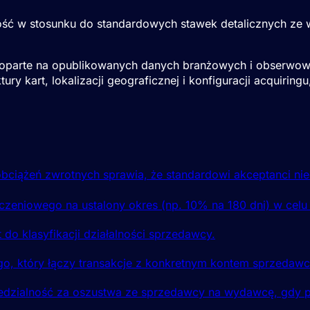
ość w stosunku do standardowych stawek detalicznych ze 
 oparte na opublikowanych danych branżowych i obserwow
tury kart, lokalizacji geograficznej i konfiguracji acquiri
bciążeń zwrotnych sprawia, że standardowi akceptanci nie
iczeniowego na ustalony okres (np. 10% na 180 dni) w celu
o klasyfikacji działalności sprzedawcy.
go, który łączy transakcje z konkretnym kontem sprzedawc
owiedzialność za oszustwa ze sprzedawcy na wydawcę, gdy 