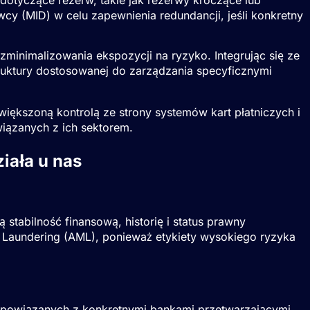
wcy (
MID
) w celu zapewnienia redundancji, jeśli konkretny
minimalizowania ekspozycji na ryzyko. Integrując się ze
ruktury dostosowanej do zarządzania specyficznymi
większoną kontrolą ze strony systemów kart płatniczych i
iązanych z ich sektorem.
ziała u nas
tabilność finansową, historię i status prawny
Laundering (AML), ponieważ etykiety wysokiego ryzyka
 powiązanych z konkretnymi bankami przetwarzającymi