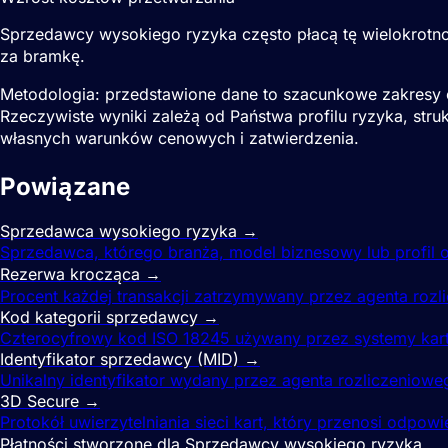
Sprzedawcy wysokiego ryzyka często płacą tę wielokrotn
za bramkę.
Metodologia: przedstawione dane to szacunkowe zakresy
Rzeczywiste wyniki zależą od Państwa profilu ryzyka, struk
własnych warunków cenowych i zatwierdzenia.
Powiązane
terminy płatnicze
Sprzedawca wysokiego ryzyka
→
Sprzedawca, którego branża, model biznesowy lub profil o
Rezerwa krocząca
→
Procent każdej transakcji zatrzymywany przez agenta rozl
Kod kategorii sprzedawcy
→
Czterocyfrowy kod ISO 18245 używany przez systemy kart d
Identyfikator sprzedawcy (MID)
→
Unikalny identyfikator wydany przez agenta rozliczeniowe
3D Secure
→
Protokół uwierzytelniania sieci kart, który przenosi odp
Płatności stworzone dla Sprzedawcy wysokiego ryzyka.