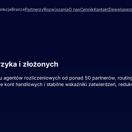
unkcje
Branże
Partnerzy
Rozwiązania
O nas
Cennik
Kontakt
Deweloper
zyka i złożonych
biznesów interneto
lu agentów rozliczeniowych od ponad 50 partnerów, routi
kont handlowych i stabilne wskaźniki zatwierdzeń, reduku