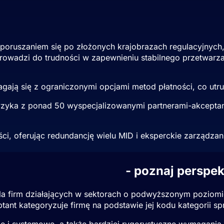
z poruszaniem się po złożonych krajobrazach regulacyjnyc
wadzi do trudności w zapewnieniu stabilnego przetwarza
gają się z ograniczonymi opcjami metod płatności, co utr
yzyka z ponad 50 wyspecjalizowanymi partnerami-akceptant
i, oferując redundancję wielu MID i eksperckie zarządzani
cy wysokiego ryzyka
- poznaj perspe
 firm działających w sektorach o podwyższonym poziomie 
ptant kategoryzuje firmę na podstawie jej kodu kategorii 
ge i systemowe, a także bardziej rygorystyczne wymagania 