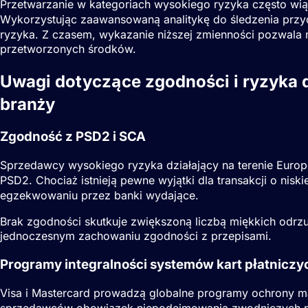
Przetwarzanie w kategoriach wysokiego ryzyka często wią
Wykorzystując zaawansowaną analitykę do śledzenia przy
ryzyka. Z czasem, wykazanie niższej zmienności pozwala
przetworzonych środków.
Uwagi dotyczące zgodności i ryzyka 
branży
Zgodność z PSD2 i SCA
Sprzedawcy wysokiego ryzyka działający na terenie Eur
PSD2
. Chociaż istnieją pewne wyjątki dla transakcji o ni
egzekwowaniu przez banki wydające.
Brak zgodności skutkuje zwiększoną liczbą miękkich odrz
jednoczesnym zachowaniu zgodności z przepisami.
Programy integralności systemów kart płatniczy
Visa i Mastercard prowadzą globalne programy ochrony mar
sprzedawców obowiązek niepodejmowania zwodniczych pra