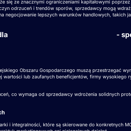
że się ze znacznymi ograniczeniami kapitałowymi poprzez 
czyn odrzuceń i trendów sporów, sprzedawcy mogą wdrażać
 na negocjowanie lepszych warunków handlowych, takich j
dla
Sprzedawcy wysokiego ryzyka
- sp
opejskiego Obszaru Gospodarczego muszą przestrzegać w
skiej wartości lub zaufanych beneficjentów, firmy wysokieg
uceń, co wymaga od sprzedawcy wdrożenia solidnych proto
ch
ki i integralności, które są skierowane do konkretnych M
ktyk marketingowych ani nielegalnych działań.