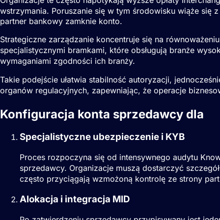
wstrzymania. Poruszanie się w tym środowisku wiąże się 
partner bankowy zamknie konto.
Strategiczne zarządzanie koncentruje się na równoważeniu
specjalistycznymi bramkami, które obsługują branże wyso
wymaganiami zgodności ich branży.
Takie podejście ułatwia stabilność autoryzacji, jednocześ
organów regulacyjnych, zapewniając, że operacje bizneso
Konfiguracja konta sprzedawcy dla
S
Specjalistyczne ubezpieczenie i KYB
Proces rozpoczyna się od intensywnego audytu Know Y
sprzedawcy. Organizacje muszą dostarczyć szczegół
często przyciągają wzmożoną kontrolę ze strony par
Alokacja i integracja MID
Po zatwierdzeniu sprzedawcy przypisywany jest jede