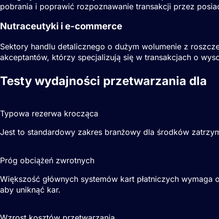
pobrania i poprawić rozpoznawanie transakcji przez posia
Nutraceutyki i e-commerce
Sektory handlu detalicznego o dużym wolumenie z roszczen
akceptantów, którzy specjalizują się w transakcjach o wyso
Testy wydajności przetwarzania dla
S
5-10%
Typowa rezerwa krocząca
Jest to standardowy zakres branżowy dla środków zatrzym
<1%
Próg obciążeń zwrotnych
Większość głównych systemów kart płatniczych wymaga od
aby uniknąć kar.
1.5x-3x
Wzrost kosztów przetwarzania