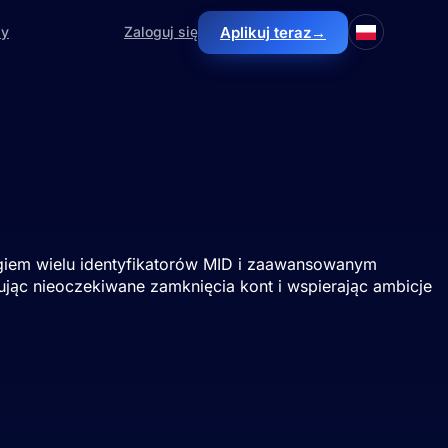
Aplikuj teraz
→
zy
Zaloguj się
wych.
ngiem wielu identyfikatorów MID i zaawansowanym
jąc nieoczekiwane zamknięcia kont i wspierając ambicje