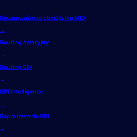
→
Równoważenie obciążenia MID
→
Routing awaryjny
→
Routing BIN
→
BIN intelligence
→
Raportowanie BIN
→