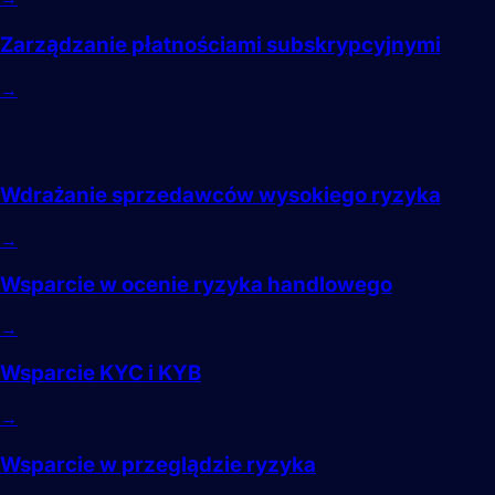
Zarządzanie płatnościami subskrypcyjnymi
→
Wdrożenie
Wdrażanie sprzedawców wysokiego ryzyka
→
Wsparcie w ocenie ryzyka handlowego
→
Wsparcie KYC i KYB
→
Wsparcie w przeglądzie ryzyka