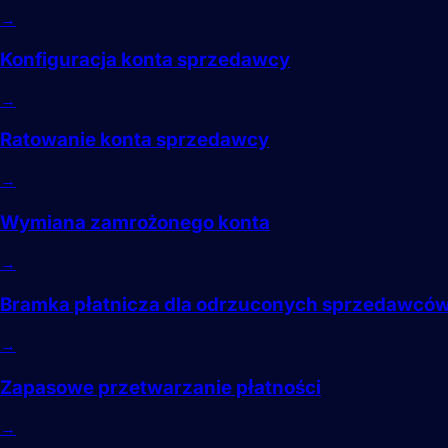
→
Konfiguracja konta sprzedawcy
→
Ratowanie konta sprzedawcy
→
Wymiana zamrożonego konta
→
Bramka płatnicza dla odrzuconych sprzedawcó
→
Zapasowe przetwarzanie płatności
→