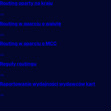
Routing oparty na kraju
→
Routing w oparciu o walutę
→
Routing w oparciu o MCC
→
Reguły routingu
→
Raportowanie wydajności wydawców kart
→
Akceptacja