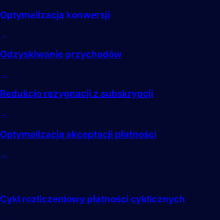
Optymalizacja konwersji
→
Odzyskiwanie przychodów
→
Redukcja rezygnacji z subskrypcji
→
Optymalizacja akceptacji płatności
→
Subskrypcje
Cykl rozliczeniowy płatności cyklicznych
→