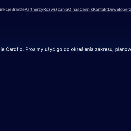
unkcje
Branże
Partnerzy
Rozwiązania
O nas
Cennik
Kontakt
Deweloper
płatności.
rmie Cardflo. Prosimy użyć go do określenia zakresu, plan