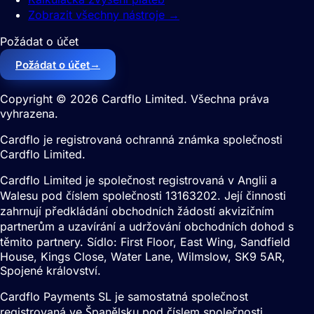
Zobrazit všechny nástroje
→
Požádat o účet
→
Požádat o účet
Copyright © 2026 Cardflo Limited. Všechna práva
vyhrazena.
Cardflo je registrovaná ochranná známka společnosti
Cardflo Limited.
Cardflo Limited je společnost registrovaná v Anglii a
Walesu pod číslem společnosti 13163202. Její činnosti
zahrnují předkládání obchodních žádostí akvizičním
partnerům a uzavírání a udržování obchodních dohod s
těmito partnery. Sídlo: First Floor, East Wing, Sandfield
House, Kings Close, Water Lane, Wilmslow, SK9 5AR,
Spojené království.
Cardflo Payments SL je samostatná společnost
registrovaná ve Španělsku pod číslem společnosti