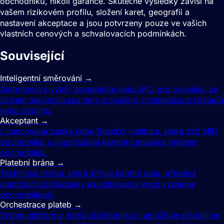
obchodníků, nikoli garance. Skutečné výsledky závisí na
vašem rizikovém profilu, složení karet, geografii a
nastavení akceptace a jsou potvrzeny pouze ve vašich
vlastních cenových a schvalovacích podmínkách.
Související
pojmy
Inteligentní směrování
→
Algoritmický výběr akceptanta nebo MID pro transakci za
účelem maximalizace míry schválení, minimalizace nákladů
nebo obojího.
Akceptant
→
Licencovaná banka nebo finanční instituce, která drží MID
obchodníka a vypořádává karetní transakce jménem
obchodníka.
Platební brána
→
Technická vrstva, která šifruje karetní data, předává
autorizační požadavky akvizitorovi a vrací výsledek
obchodníkovi.
Orchestrace plateb
→
Vrstva platformy, která obchodníkovi umožňuje připojit se