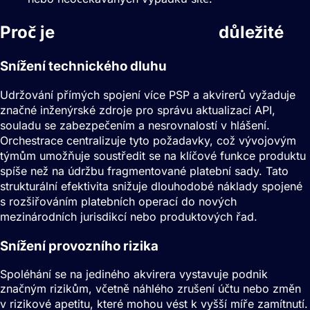
Proč je
Orchestrace plateb
důležité
Snížení technického dluhu
Udržování přímých spojení více PSP a akvirerů vyžaduje
značné inženýrské zdroje pro správu aktualizací API,
souladu se zabezpečením a nesrovnalostí v hlášení.
Orchestrace centralizuje tyto požadavky, což vývojovým
týmům umožňuje soustředit se na klíčové funkce produktu
spíše než na údržbu fragmentované platební sady. Tato
strukturální efektivita snižuje dlouhodobé náklady spojené
s rozšiřováním platebních operací do nových
mezinárodních jurisdikcí nebo produktových řad.
Snížení provozního rizika
Spoléhání se na jediného akvirera vystavuje podnik
značným rizikům, včetně náhlého zrušení účtu nebo změn
v rizikové apetitu, které mohou vést k vyšší míře zamítnutí.