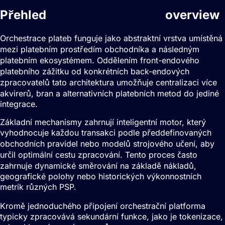
Přehled
Orchestrace plateb
overview
Orchestrace plateb funguje jako abstraktní vrstva umístěná
mezi platebním prostředím obchodníka a následným
platebním ekosystémem. Oddělením front-endového
platebního zážitku od konkrétních back-endových
zpracovatelů tato architektura umožňuje centralizaci více
akvirerů, bran a alternativních platebních metod do jediné
integrace.
Základní mechanismy zahrnují inteligentní motor, který
vyhodnocuje každou transakci podle předdefinovaných
obchodních pravidel nebo modelů strojového učení, aby
určil optimální cestu zpracování. Tento proces často
zahrnuje dynamické směrování na základě nákladů,
geografické polohy nebo historických výkonnostních
metrik různých PSP.
Kromě jednoduchého připojení orchestrační platforma
typicky zpracovává sekundární funkce, jako je tokenizace,