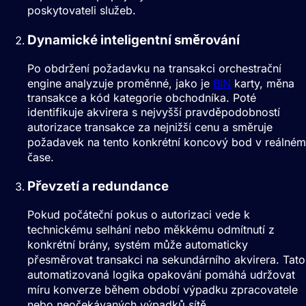
poskytovateli služeb.
Dynamické inteligentní směrování
Po obdržení požadavku na transakci orchestrační
engine analyzuje proměnné, jako je
BIN
karty, měna
transakce a kód kategorie obchodníka. Poté
identifikuje akvirera s nejvyšší pravděpodobností
autorizace transakce za nejnižší cenu a směruje
požadavek na tento konkrétní koncový bod v reálném
čase.
Převzetí a redundance
Pokud počáteční pokus o autorizaci vede k
technickému selhání nebo měkkému odmítnutí z
konkrétní brány, systém může automaticky
přesměrovat transakci na sekundárního akvirera. Tato
automatizovaná logika opakování pomáhá udržovat
míru konverze během období výpadku zpracovatele
nebo neočekávaných výpadků sítě.