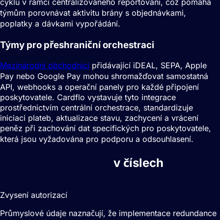
cyklu v rámci centralizovaného reportování, což pomáhá
týmům porovnávat aktivitu brány s objednávkami,
poplatky a dávkami vypořádání.
Týmy pro přeshraniční orchestraci
Mezinárodní obchodníci
přidávající iDEAL, SEPA, Apple
Pay nebo Google Pay mohou shromažďovat samostatná
API, webhooks a operační panely pro každé připojení
poskytovatele. Cardflo vystavuje tyto integrace
prostřednictvím centrální orchestrace, standardizuje
iniciaci plateb, aktualizace stavu, zachycení a vrácení
peněz při zachování dat specifických pro poskytovatele,
která jsou vyžadována pro podporu a odsouhlasení.
Orchestrace plateb
v číslech
2-5%
Zvysení autorizací
Průmyslové údaje naznačují, že implementace redundance