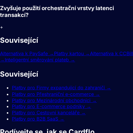
Zvyšuje použití orchestrační vrstvy latenci
transakcí?
+
Související
funkce.
Alternativa k PaySafe
→
Platby kartou
→
Alternativa k CCBill
→
Inteligentní směrování plateb
→
Související
průvodci.
Platby pro Firmy expandující do zahraničí
→
Platby pro Přeshraniční e-commerce
→
Platby pro Mezinárodní obchodníci
→
Platby pro E-commerce podniky
→
Platby pro Cestovní kanceláře
→
Platby pro B2B SaaS
→
Podívejte se, jak se Cardflo
srovnává.