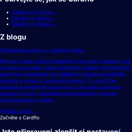
Cardflo vs PayPal
→
Cardflo vs Stripe
→
Cardflo vs Adyen
→
Z blogu
Orchestrace plateb vs. platební brána
Platební brány zajišťují bezpečné zpracování transakcí, ale
orchestrace plateb nabízí jednotnější přístup. Orchestrační
platformy konsolidují více platebních služeb do jediného
rozhraní a nahrazují zastaralé systémy. To umožňuje
podnikům efektivněji spravovat různé poskytovatele a
globální potřeby zákazníků prostřednictvím jednoho
zjednodušeného vztahu.
Přečíst článek
→
Začněte s Cardflo
Jste připraveni zlepšit si
nastavení