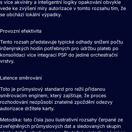
s více akviréry a inteligentní logiky opakování obvykle
vede ke zvýšení míry autorizace v tomto rozsahu tím, že
se obchází lokální výpadky.
30-50%
Provozní efektivita
Tento rozsah představuje typické odhady snížení počtu
inženýrských hodin potřebných pro údržbu plateb po
konsolidaci více integrací PSP do jediné orchestrační
vrstvy.
<200ms
Latence směrování
Toto je průmyslový standard pro režii přidanou
směrovacím enginem, který zajišťuje, že proces
rozhodování nezpůsobí znatelné zpoždění odezvy
autorizace držitele karty.
Metodika: tato čísla jsou ilustrativní rozsahy čerpané ze
zveřejněných průmyslových dat a sledovaných skupin