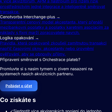
k více akvizitorům, APM a nástrojům pro řízení rizik
prostřednictvím jedné integrace a inteligentně směrovat
transakce.
Cenotvorba Interchange-plus
→
Transparentní cenový model akceptanta, který přenáší
mezibankovní poplatky a poplatky karetním asociacím za
náklady s fixní marží zpracovatele navrch.
Logika opakování
→
Pravidla, která opakovaně zkoušejí zamítnutou transakci
napříč časovými okny, akceptanty nebo úrovněmi
ověřování, aby se obnovily příjmy.
Připraveni směrovat s Orchestrace plateb?
Promluvte si s nasim tymem o zivem nasazeni na
systemech nasich akvizicnich partneru.
Požádat o účet
Co získáte s
Orchestrace plateb
✓
Sjednotit více akvirerských spojení do jednoho,