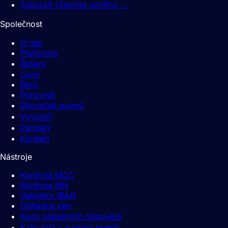
Zobrazit všechna odvětví
→
Společnost
O nás
Platforma
Řešení
Ceny
Blog
Porovnat
Slovníček pojmů
Vývojáři
Partneři
Kontakt
Nástroje
Kontrola MCC
Kontrola BIN
Validátor IBAN
Odhadce cen
Kódy platebních odpovědí
Kalkulačka zvýšení plateb