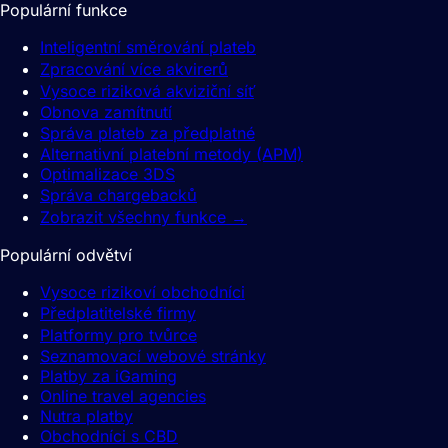
Populární funkce
Inteligentní směrování plateb
Zpracování více akvirerů
Vysoce riziková akviziční síť
Obnova zamítnutí
Správa plateb za předplatné
Alternativní platební metody (APM)
Optimalizace 3DS
Správa chargebacků
Zobrazit všechny funkce
→
Populární odvětví
Vysoce rizikoví obchodníci
Předplatitelské firmy
Platformy pro tvůrce
Seznamovací webové stránky
Platby za iGaming
Online travel agencies
Nutra platby
Obchodníci s CBD