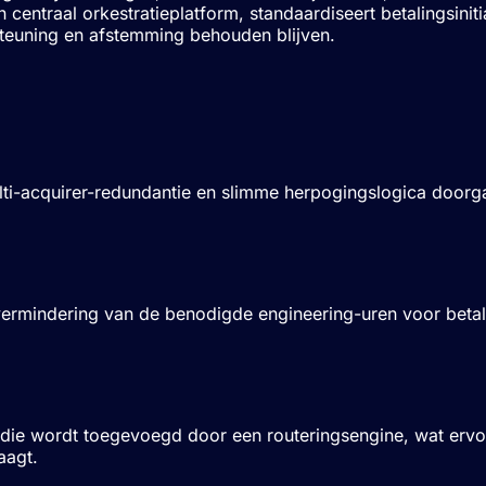
n centraal orkestratieplatform, standaardiseert betalingsinit
steuning en afstemming behouden blijven.
i-acquirer-redundantie en slimme herpogingslogica doorga
 vermindering van de benodigde engineering-uren voor bet
 die wordt toegevoegd door een routeringsengine, wat ervo
aagt.