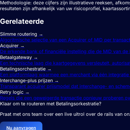
Methodologie: deze cijfers zijn illustratieve reeksen, afk
resultaten zijn afhankelijk van uw risicoprofiel, kaartass
Gerelateerde
termen
Slimme routering
→
Algoritmische selectie van een Acquirer of MID per transac
Acquirer
→
De erkende bank of financiële instelling die de MID van de
Betaalgateway
→
Een technische laag die kaartgegevens versleutelt, autorisa
Betalingsorchestratie
→
Een platformlaag waarmee een merchant via één integratie v
Interchange-plus prijzen
→
Transparant acquirer prijsmodel dat interchange- en sche
Retry logic
→
Regels die een geweigerde transactie opnieuw proberen over
Klaar om te routeren met Betalingsorkestratie?
Praat met ons team over een live uitrol over de rails van on
Nu aanvragen