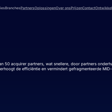
ies
Branches
Partners
Oplossingen
Over ons
Prijzen
Contact
Ontwikke
dan 50 acquirer partners, wat snellere, door partners onde
 verhoogt de efficiëntie en vermindert gefragmenteerde MID