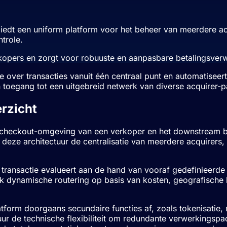
 biedt een uniform platform voor het beheer van meerdere ac
ntrole.
erkopers en zorgt voor robuuste en aanpasbare betalingsver
le over transacties vanuit één centraal punt en automatiseer
 toegang tot een uitgebreid netwerk van diverse acquirer-p
rzicht
 de checkout-omgeving van een verkoper en het downstream 
deze architectuur de centralisatie van meerdere acquirers,
ransactie evalueert aan de hand van vooraf gedefinieerde 
 dynamische routering op basis van kosten, geografische lo
tform doorgaans secundaire functies af, zoals tokenisatie, 
ructuur de technische flexibiliteit om redundante verwerking