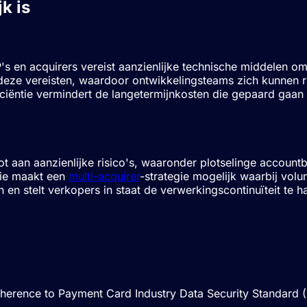
k is
s en acquirers vereist aanzienlijke technische middelen o
t deze vereisten, waardoor ontwikkelingsteams zich kunnen 
ciëntie vermindert de langetermijnkosten die gepaard gaan 
ot aan aanzienlijke risico's, waaronder plotselinge account
tie maakt een
multi-acquirer
-strategie mogelijk waarbij vo
gen en stelt verkopers in staat de verwerkingscontinuïteit t
gsorkestratie
 adherence to Payment Card Industry Data Security Standard 