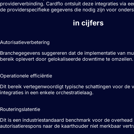
providerverbinding. Cardflo ontsluit deze integraties via ee
de providerspecifieke gegevens die nodig zijn voor onder
Betalingsorkestratie
in cijfers
2-5%
Autorisatieverbetering
Branchegegevens suggereren dat de implementatie van mult
bereik oplevert door gelokaliseerde downtime te omzeilen.
30-50%
Operationele efficiëntie
Dit bereik vertegenwoordigt typische schattingen voor de
integraties in een enkele orchestratielaag.
<200ms
Routeringslatentie
Dit is een industriestandaard benchmark voor de overhead
autorisatierespons naar de kaarthouder niet merkbaar vertr