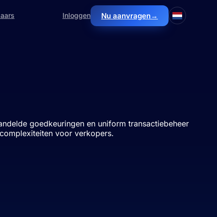
Nu aanvragen
→
laars
Inloggen
rhandelde goedkeuringen en uniform transactiebeheer
-complexiteiten voor verkopers.