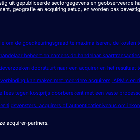
omstig uit gepubliceerde sectorgegevens en geobserveerde h
ortiment, geografie en acquiring setup, en worden pas beves
tie om de goedkeuringsgraad te maximaliseren, de kosten te
 handelaar beheert en namens de handelaar kaarttransacties
tieverzoeken doorstuurt naar een acquirer en het resultaat 
erbinding kan maken met meerdere acquirers, APM's en risic
me fees tegen kostprijs doorberekent met een vaste proces
 tijdsvensters, acquirers of authenticatieniveaus om inkoms
ze acquirer-partners.