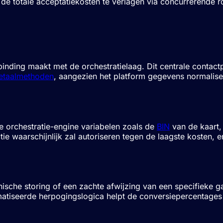
dt de totale acceptatiekosten te verlagen via concurrerende r
binding maakt met de orchestratielaag. Dit centrale contac
betaalmethoden
, aangezien het platform gegevens normaliseer
e orchestratie-engine variabelen zoals de
BIN
van de kaart,
tie waarschijnlijk zal autoriseren tegen de laagste kosten, 
chnische storing of een zachte afwijzing van een specifieke 
atiseerde herpogingslogica helpt de conversiepercentages