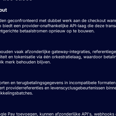
out
den geconfronteerd met dubbel werk aan de checkout wannee
 biedt een provider-onafhankelijke API-laag die deze trans
ntgerichte betaalstromen opnieuw op te bouwen.
uden vaak afzonderlijke gateway-integraties, referentiegeg
teit en tokenisatie via één orkestratielaag, waardoor betali
elk merk behouden blijven.
orten en terugbetalingsgegevens in incompatibele formaten
seert providerreferenties en levenscyclusgebeurtenissen bi
ikkelingsbatches.
gle Pay toevoegen, kunnen afzonderlijke API's, webhooks 