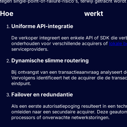
tegen single-point-of-failure-risico's, terwijl getracht wor
Hoe
Betalingsorkestratie
werkt
Uniforme API-integratie
De verkoper integreert een enkele API of SDK die ver
onderhouden voor verschillende acquirers of
lokale 
serviceproviders.
Dynamische slimme routering
Bij ontvangst van een transactieaanvraag analyseert d
Vervolgens identificeert het de acquirer die de transac
eindpunt.
Failover en redundantie
Als een eerste autorisatiepoging resulteert in een te
omleiden naar een secundaire acquirer. Deze geautom
processors of onverwachte netwerkstoringen.