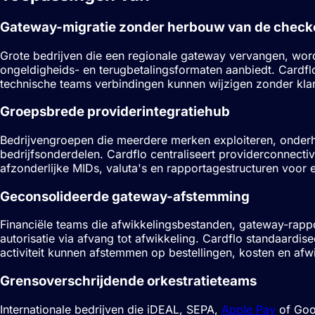
Gateway-migratie zonder herbouw van de check
Grote bedrijven die een regionale gateway vervangen, wor
ongeldigheids- en terugbetalingsformaten aanbiedt. Cardflo
technische teams verbindingen kunnen wijzigen zonder kla
Groepsbrede providerintegratiehub
Bedrijvengroepen die meerdere merken exploiteren, onderho
bedrijfsonderdelen. Cardflo centraliseert providerconnectivi
afzonderlijke
MIDs
, valuta's en rapportagestructuren voor 
Geconsolideerde gateway-afstemming
Financiële teams die afwikkelingsbestanden, gateway-rapp
autorisatie via afvang tot afwikkeling. Cardflo standaardi
activiteit kunnen afstemmen op bestellingen, kosten en afw
Grensoverschrijdende orkestratieteams
Internationale bedrijven die iDEAL, SEPA,
Apple Pay
of Goo