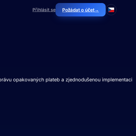
→
Přihlásit se
Požádat o účet
správu opakovaných plateb a zjednodušenou implementaci