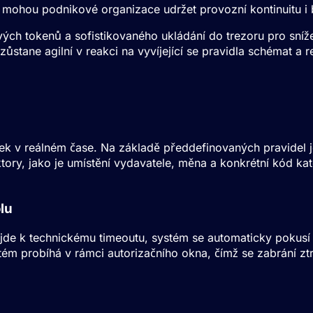
 mohou podnikové organizace udržet provozní kontinuitu 
ových tokenů a sofistikovaného ukládání do trezoru pro sní
zůstane agilní v reakci na vyvíjející se pravidla schémat a 
kový e-commerce
ek v reálném čase. Na základě předdefinovaných pravidel je
ktory, jako je umístění vydavatele, měna a konkrétní kód k
lu
dojde k technickému timeoutu, systém se automaticky pokusí
tém probíhá v rámci autorizačního okna, čímž se zabrání zt