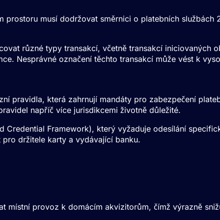
prostoru musí dodržovat směrnici o platebních službách 2
covat různé typy transakcí, včetně transakcí iniciovaných
mce. Nesprávné označení těchto transakcí může vést k vy
zní pravidla, která zahrnují mandáty pro zabezpečení plateb
ravidel napříč více jurisdikcemi životně důležité.
d Credential Framework), který vyžaduje odesílání specifi
 pro držitele karty a vydávající banku.
 e-commerce
at místní provoz k domácím akvizitorům, čímž výrazně sni