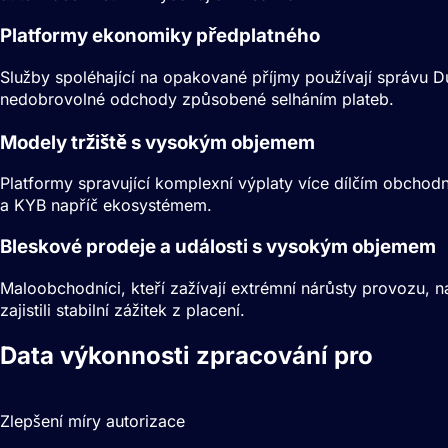
Platformy ekonomiky předplatného
Služby spoléhající na opakované příjmy používají správu Du
nedobrovolné odchody způsobené selháním plateb.
Modely tržiště s vysokým objemem
Platformy spravující komplexní výplaty více dílčím obchod
a KYB napříč ekosystémem.
Bleskové prodeje a události s vysokým objemem
Maloobchodníci, kteří zažívají extrémní nárůsty provozu, n
zajistili stabilní zážitek z placení.
Data výkonnosti zpracování pro
Podn
2–5%
Zlepšení míry autorizace