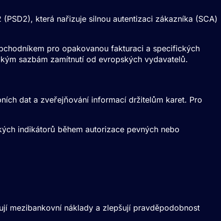
 (
PSD2
), která nařizuje silnou autentizaci zákazníka (
SCA
)
 obchodníkem pro opakovanou fakturaci a specifických
sokým sazbám zamítnutí od evropských vydavatelů.
ních dat a zveřejňování informací držitelům karet. Pro
ckých indikátorů během autorizace pevných nebo
žují mezibankovní náklady a zlepšují pravděpodobnost