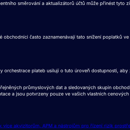
ntního směrování a aktualizátorů účtů může přinést tyto zi
vé obchodníci často zaznamenávají tato snížení poplatků ve
orchestrace plateb usilují o tuto úroveň dostupnosti, aby 
 zveřejněných průmyslových dat a sledovaných skupin obchod
kceptace a jsou potvrzeny pouze ve vašich vlastních cenový
k více akvizitorům, APM a nástrojům pro řízení rizik prostř