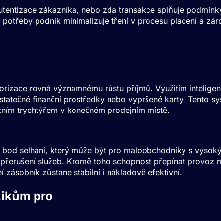
tentizace zákazníka, nebo zda transakce splňuje podmínky 
potřeby podnik minimalizuje tření v procesu placení a zá
Podnikový e-commerce
torizace rovná významnému růstu příjmů. Využitím intelige
tatečné finanční prostředky nebo vypršené karty. Tento sys
zním trychtýřem v konečném prodejním místě.
ý bod selhání, který může být pro maloobchodníky s vysoký
 přerušení služeb. Kromě toho schopnost přepínat provoz
í zásobník zůstane stabilní i nákladově efektivní.
zikům pro
Podnikový e-commerce