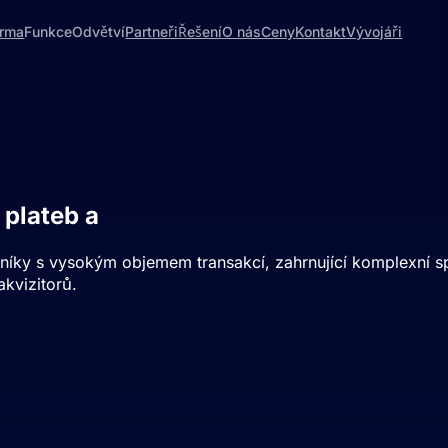
orma
Funkce
Odvětví
Partneři
Řešení
O nás
Ceny
Kontakt
Vývojáři
plateb a
obchodní účty.
íky s vysokým objemem transakcí, zahrnující komplexní 
akvizitorů.