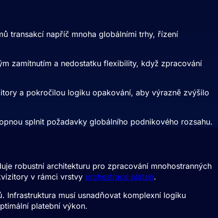
transakcí napříč mnoha globálními trhy, řízení
 zamítnutím a nedostatku flexibility, když zpracování
zitory a pokročilou logiku opakování, aby výrazně zvýšilo
schopnou splnit požadavky globálního podnikového rozsahu.
uje robustní architekturu pro zpracování mnohostranných
kvizitory v rámci vrstvy
orchestrace plateb
.
ů. Infrastruktura musí usnadňovat komplexní logiku
optimální platební výkon.