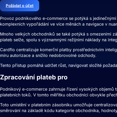
Požádat o účet
Provoz podnikového e-commerce se potýká s jedinečnými pl
komplexních vypořádání ve více měnách a navigace v nuan
Mnoho velkých obchodníků se také potýká s omezeními závis
plateb selže, spolu s významnými režijními náklady na inte
Cardflo centralizuje komerční platby prostřednictvím intel
míru autorizace a snížilo nedobrovolné odchody.
Tento přístup pomáhá udržet růst, navigovat složité požad
Zpracování plateb pro
Podnikový e-c
Podnikový e-commerce zahrnuje řízení vysokých objemů tra
platebních toků. V tomto měřítku obchodníci obvykle přechá
Toto umístění v platebním zásobníku umožňuje centralizovan
směrování na základě kódu kategorie obchodníka, hodnot