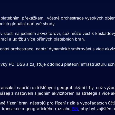
atebními překážkami, včetně orchestrace vysokých objemů 
cích globální daňové shody.
losti na jediném akvizitorovi, což může vést k kaskádovým
graci a údržbu více přímých platebních bran.
igentní orchestrace, nabízí dynamické směrování s více akvi
avky PCI DSS a zajišťuje odolnou platební infrastrukturu 
ommerce
nsakcí napříč roztříštěnými geografickými trhy, což vyžad
zejí z nastavení s jedním akvizitorem na strategii s více a
é řízení bran, nástrojů pro řízení rizik a vypořádacích účt
y transakce a geografického rozsahu
BIN
, aby byl zajištěn 