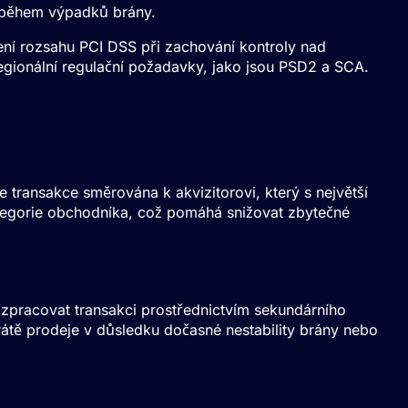
i během výpadků brány.
žení rozsahu PCI DSS při zachování kontroly nad
regionální regulační požadavky, jako jsou
PSD2
a
SCA
.
 transakce směrována k akvizitorovi, který s největší
ategorie obchodníka, což pomáhá snižovat zbytečné
 zpracovat transakci prostřednictvím sekundárního
rátě prodeje v důsledku dočasné nestability brány nebo