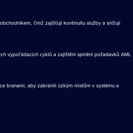
bchodníkem, čímž zajišťují kontinuitu služby a snižují
ných vypořádacích cyklů a zajištění splnění požadavků AML
více branami, aby zabránili úzkým místům v systému a