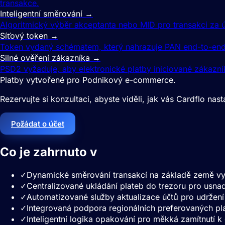
transakce.
Inteligentní směrování
→
Algoritmický výběr akceptanta nebo MID pro transakci za 
Síťový token
→
Token vydaný schématem, který nahrazuje PAN end-to-end 
Silné ověření zákazníka
→
PSD2 vyžaduje, aby elektronické platby iniciované zákazní
Platby vytvořené pro Podnikový e-commerce.
Rezervujte si konzultaci, abyste viděli, jak vás Cardflo nast
Požádat o účet
Co je zahrnuto v
podnikový e-comme
✓
Dynamické směrování transakcí na základě země vyd
✓
Centralizované ukládání plateb do trezoru pro usnadn
✓
Automatizované služby aktualizace účtů pro udržení 
✓
Integrovaná podpora regionálních preferovaných pla
✓
Inteligentní logika opakování pro měkká zamítnutí 