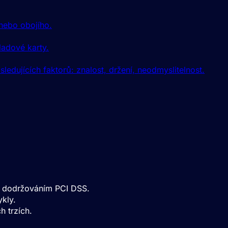
nebo obojího.
adové karty.
dujících faktorů: znalost, držení, neodmyslitelnost.
í s dodržováním PCI DSS.
ykly.
h trzích.