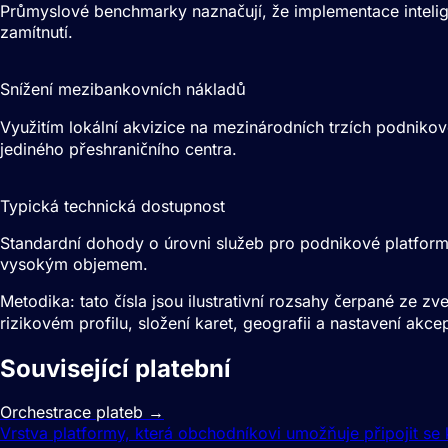
Průmyslové benchmarky naznačují, že implementace intelige
zamítnutí.
10–15%
Snížení mezibankovních nákladů
Využitím lokální akvizice na mezinárodních trzích podniko
jediného přeshraničního centra.
99.99%
Typická technická dostupnost
Standardní dohody o úrovni služeb pro podnikové platformy 
vysokým objemem.
Metodika: tato čísla jsou ilustrativní rozsahy čerpané ze
rizikovém profilu, složení karet, geografii a nastavení a
Související platební
podmínky
Orchestrace plateb
→
Vrstva platformy, která obchodníkovi umožňuje připojit se 