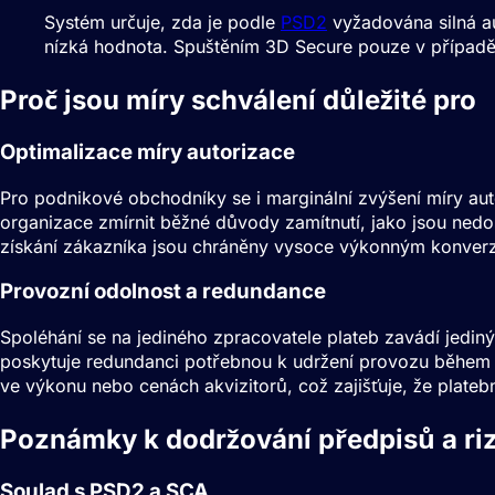
Systém určuje, zda je podle
PSD2
vyžadována silná au
nízká hodnota. Spuštěním 3D Secure pouze v případě 
Proč jsou míry schválení důležité pro
Optimalizace míry autorizace
Pro podnikové obchodníky se i marginální zvýšení míry au
organizace zmírnit běžné důvody zamítnutí, jako jsou nedos
získání zákazníka jsou chráněny vysoce výkonným konver
Provozní odolnost a redundance
Spoléhání se na jediného zpracovatele plateb zavádí jedin
poskytuje redundanci potřebnou k udržení provozu během
ve výkonu nebo cenách akvizitorů, což zajišťuje, že platebn
Poznámky k dodržování předpisů a ri
Soulad s PSD2 a SCA