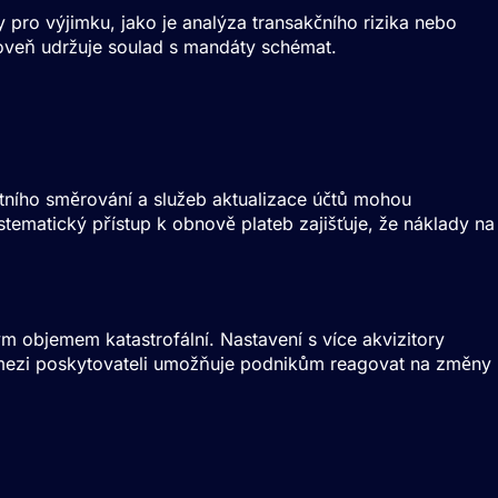
pro výjimku, jako je analýza transakčního rizika nebo
roveň udržuje soulad s mandáty schémat.
ntního směrování a služeb aktualizace účtů mohou
tematický přístup k obnově plateb zajišťuje, že náklady na
m objemem katastrofální. Nastavení s více akvizitory
 mezi poskytovateli umožňuje podnikům reagovat na změny