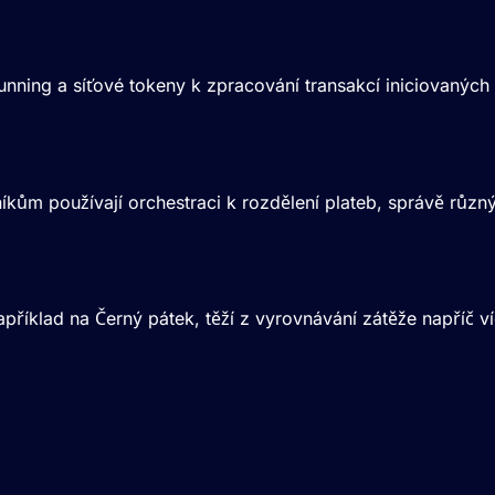
nning a síťové tokeny k zpracování transakcí iniciovaných o
níkům používají orchestraci k rozdělení plateb, správě růz
apříklad na Černý pátek, těží z vyrovnávání zátěže napříč 
ikový e-commerce