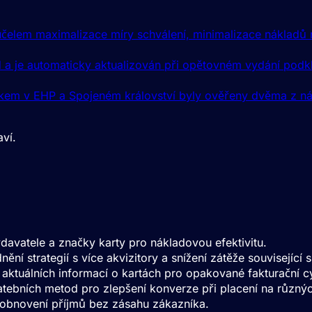
účelem maximalizace míry schválení, minimalizace nákladů 
a je automaticky aktualizován při opětovném vydání podkl
kem v EHP a Spojeném království byly ověřeny dvěma z násle
aví.
rce
zpracování plateb.
avatele a značky karty pro nákladovou efektivitu.
ění strategií s více akvizitory a snížení zátěže souvisejíc
aktuálních informací o kartách pro opakované fakturační c
tebních metod pro zlepšení konverze při placení na různýc
k obnovení příjmů bez zásahu zákazníka.