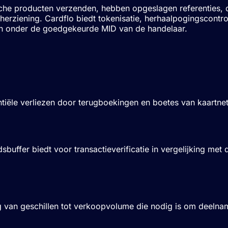
che producten verzenden, hebben opgeslagen referenties, du
n herziening. Cardflo biedt tokenisatie, herhaalpogingscontr
aan onder de goedgekeurde
MID
van de handelaar.
laren
ntiële verliezen door terugboekingen en boetes van kaartn
dsbuffer biedt voor transactieverificatie in vergelijking me
g van geschillen tot verkoopvolume die nodig is om deel