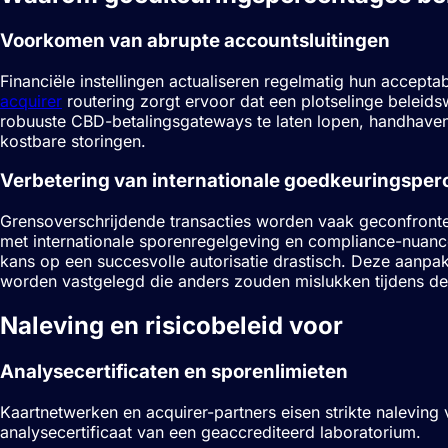
Voorkomen van abrupte accountsluitingen
Financiële instellingen actualiseren regelmatig hun accep
acquirer
routering zorgt ervoor dat een plotselinge beleidsw
robuuste CBD-betalingsgateways te laten lopen, handhave
kostbare storingen.
Verbetering van internationale goedkeuringspe
Grensoverschrijdende transacties worden vaak geconfronte
met internationale sporenregelgeving en compliance-nuances
kans op een succesvolle autorisatie drastisch. Deze aanpa
worden vastgelegd die anders zouden mislukken tijdens de 
Naleving en risicobeleid voor
CBD-han
Analysecertificaten en sporenlimieten
Kaartnetwerken en acquirer-partners eisen strikte nalevin
analysecertificaat van een geaccrediteerd laboratorium.