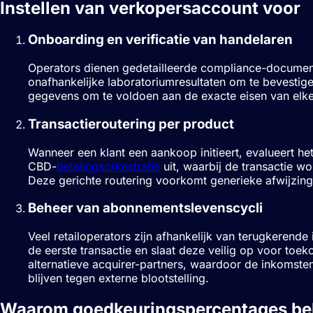
Instellen van verkopersaccount voor
Onboarding en verificatie van handelaren
Operators dienen gedetailleerde compliance-documentat
onafhankelijke laboratoriumresultaten om te bevestig
gegevens om te voldoen aan de exacte eisen van elke 
Transactieroutering per product
Wanneer een klant een aankoop initieert, evalueert h
CBD-
betalingsorkestratie
uit, waarbij de transactie wo
Deze gerichte routering voorkomt generieke afwijzin
Beheer van abonnementslevenscycli
Veel retailoperators zijn afhankelijk van terugkerende 
de eerste transactie en slaat deze veilig op voor to
alternatieve acquirer-partners, waardoor de inkomste
blijven tegen externe blootstelling.
Waarom goedkeuringspercentages bela