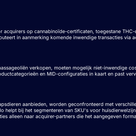
n
 acquirers op cannabinoïde-certificaten, toegestane THC-d
routeert in aanmerking komende inwendige transacties via a
ssageoliën verkopen, moeten mogelijk niet-inwendige cosm
roductcategorieën en
MID
-configuraties in kaart en past ve
psdieren aanbieden, worden geconfronteerd met verschillen
flo helpt bij het segmenteren van SKU's voor huisdierwelzi
es alleen naar acquirer-partners die het aangegeven formaa