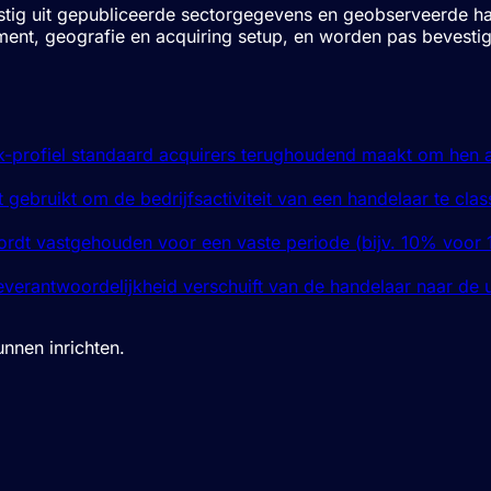
omstig uit gepubliceerde sectorgegevens en geobserveerde h
ortiment, geografie en acquiring setup, en worden pas beves
k-profiel standaard acquirers terughoudend maakt om hen 
ebruikt om de bedrijfsactiviteit van een handelaar te class
wordt vastgehouden voor een vaste periode (bijv. 10% voor
verantwoordelijkheid verschuift van de handelaar naar de u
nnen inrichten.
betaalverwerking.