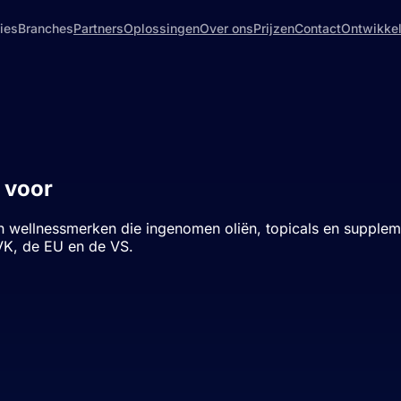
ies
Branches
Partners
Oplossingen
Over ons
Prijzen
Contact
Ontwikke
 voor
wellness merken.
wellnessmerken die ingenomen oliën, topicals en supplemen
VK, de EU en de VS.