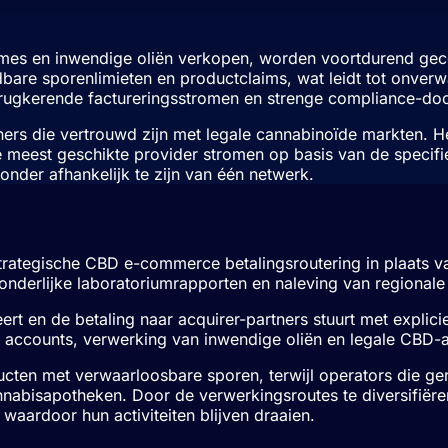
èmes en inwendige oliën verkopen, worden voortdurend gecon
dbare sporenlimieten en productclaims, wat leidt tot onverw
erugkerende factureringsstromen en strenge compliance-do
ners die vertrouwd zijn met legale cannabinoïde markten. 
e meest geschikte provider stromen op basis van de specifi
onder afhankelijk te zijn van één netwerk.
en
rategische CBD e-commerce betalingsroutering in plaats van
zonderlijke laboratoriumrapporten en naleving van regional
eert en de betaling naar acquirer-partners stuurt met explic
 accounts, verwerking van inwendige oliën en legale CBD-a
oducten met verwaarloosbare sporen, terwijl operators die ge
nabisapotheken. Door de verwerkingsroutes te diversifiër
 waardoor hun activiteiten blijven draaien.