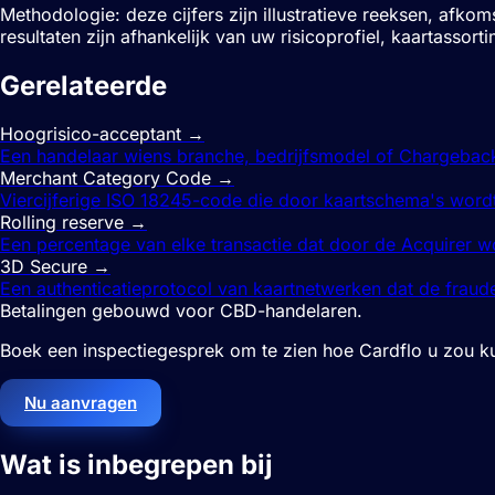
Methodologie: deze cijfers zijn illustratieve reeksen, afk
resultaten zijn afhankelijk van uw risicoprofiel, kaartass
Gerelateerde
betaalvoorwaarden
Hoogrisico-acceptant
→
Een handelaar wiens branche, bedrijfsmodel of Chargebac
Merchant Category Code
→
Viercijferige ISO 18245-code die door kaartschema's wordt g
Rolling reserve
→
Een percentage van elke transactie dat door de Acquirer 
3D Secure
→
Een authenticatieprotocol van kaartnetwerken dat de fraude
Betalingen gebouwd voor CBD-handelaren.
Boek een inspectiegesprek om te zien hoe Cardflo u zou ku
Nu aanvragen
Wat is inbegrepen bij
CBD-handelaren