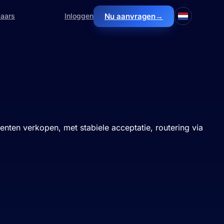
Nu aanvragen
→
laars
Inloggen
ten verkopen, met stabiele acceptatie, routering via