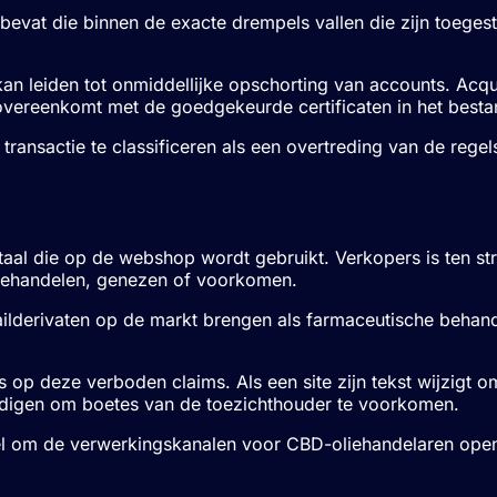
bevat die binnen de exacte drempels vallen die zijn toege
an leiden tot onmiddellijke opschorting van accounts. Acqu
overeenkomt met de goedgekeurde certificaten in het besta
ransactie te classificeren als een overtreding van de rege
de taal die op de webshop wordt gebruikt. Verkopers is te
, behandelen, genezen of voorkomen.
tailderivaten op de markt brengen als farmaceutische behan
s op deze verboden claims. Als een site zijn tekst wijzigt 
indigen om boetes van de toezichthouder te voorkomen.
 om de verwerkingskanalen voor CBD-oliehandelaren open te