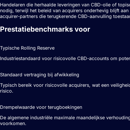
Handelaren die herhaalde leveringen van CBD-olie of topis
nodig, terwijl het beleid van acquirers onderhevig blijft aa
acquirer-partners die terugkerende CBD-aanvulling toest
Prestatiebenchmarks voor
CBD-hande
5%–10%
Typische Rolling Reserve
Industriestandaard voor risicovolle CBD-accounts om pote
T+3 to T+7
Standaard vertraging bij afwikkeling
Typisch bereik voor risicovolle acquirers, wat een veilighei
risico.
<0.9%
Drempelwaarde voor terugboekingen
De algemene industriële maximale maandelijkse verhoudin
voorkomen.