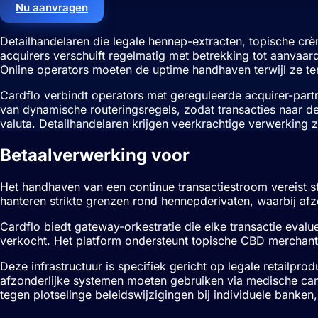
Nu aanvragen
Detailhandelaren die legale hennep-extracten, topische cr
acquirers verschuift regelmatig met betrekking tot aanvaar
Online operators moeten de uptime handhaven terwijl ze t
Cardflo verbindt operators met gereguleerde acquirer-part
van dynamische routeringsregels, zodat transacties naar d
valuta. Detailhandelaren krijgen veerkrachtige verwerking z
Betaalverwerking voor
CBD-handelar
Het handhaven van een continue transactiestroom vereist st
hanteren strikte grenzen rond hennepderivaten, waarbij af
Cardflo biedt gateway-orkestratie die elke transactie evalu
verkocht. Het platform ondersteunt topische CBD merchant
Deze infrastructuur is specifiek gericht op legale retailpr
afzonderlijke systemen moeten gebruiken via medische can
tegen plotselinge beleidswijzigingen bij individuele banken,