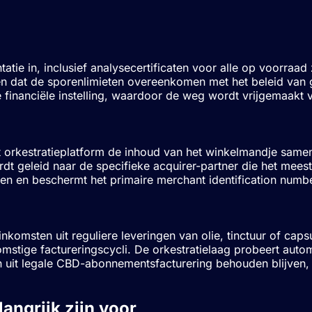
CBD-handelaren
ie in, inclusief analysecertificaten voor alle op voorraad 
en dat de sporenlimieten overeenkomen met het beleid van g
financiële instelling, waardoor de weg wordt vrijgemaakt 
et orkestratieplatform de inhoud van het winkelmandje same
rdt geleid naar de specifieke acquirer-partner die het meest
gen en beschermt het primaire merchant identification num
inkomsten uit reguliere leveringen van olie, tinctuur of caps
ekomstige factureringscycli. De orkestratielaag probeert a
n uit legale CBD-abonnementsfacturering behouden blijven, 
ngrijk zijn voor
CBD-handelaren