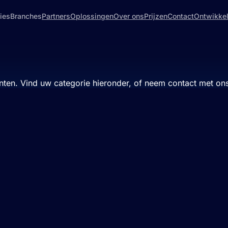
ies
Branches
Partners
Oplossingen
Over ons
Prijzen
Contact
Ontwikke
 PSP's vermijden.
nten. Vind uw categorie hieronder, of neem contact met ons 