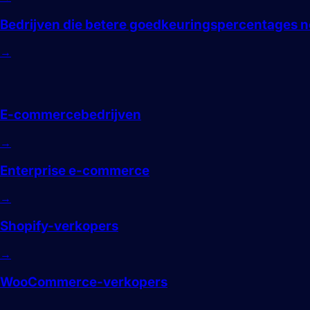
Bedrijven die betere goedkeuringspercentages 
→
E-commerce
E-commercebedrijven
→
Enterprise e-commerce
→
Shopify-verkopers
→
WooCommerce-verkopers
→