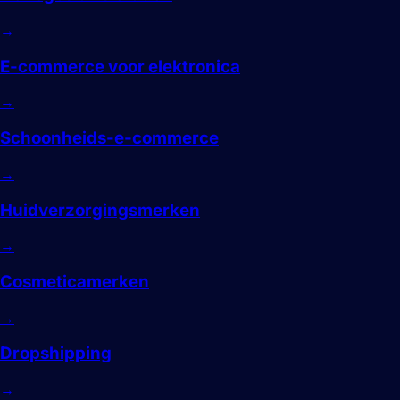
→
E-commerce voor elektronica
→
Schoonheids-e-commerce
→
Huidverzorgingsmerken
→
Cosmeticamerken
→
Dropshipping
→