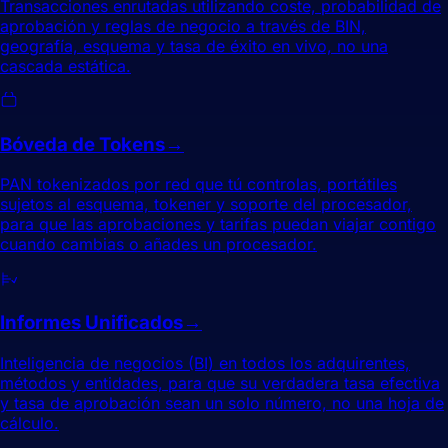
Transacciones enrutadas utilizando coste, probabilidad de
aprobación y reglas de negocio a través de BIN,
geografía, esquema y tasa de éxito en vivo, no una
cascada estática.
Bóveda de Tokens
→
PAN tokenizados por red que tú controlas, portátiles
sujetos al esquema, tokener y soporte del procesador,
para que las aprobaciones y tarifas puedan viajar contigo
cuando cambias o añades un procesador.
Informes Unificados
→
Inteligencia de negocios (BI) en todos los adquirentes,
métodos y entidades, para que su verdadera tasa efectiva
y tasa de aprobación sean un solo número, no una hoja de
cálculo.