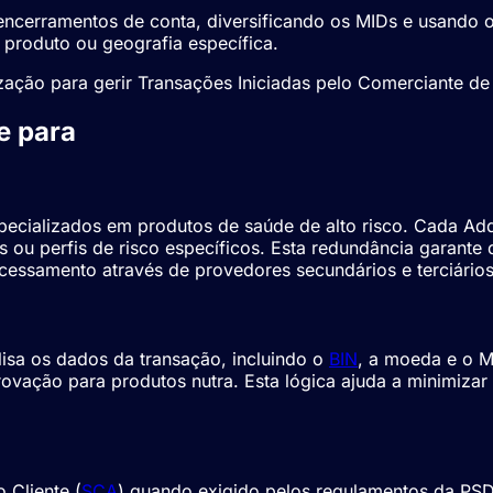
 encerramentos de conta, diversificando os
MIDs
e usando o
 produto ou geografia específica.
ação para gerir Transações Iniciadas pelo Comerciante d
e para
Pagamentos Nutra
pecializados em produtos de saúde de alto risco. Cada Ad
 ou perfis de risco específicos. Esta redundância garante 
cessamento através de provedores secundários e terciários
isa os dados da transação, incluindo o
BIN
, a moeda e o 
rovação para produtos nutra. Esta lógica ajuda a minimizar
 Cliente (
SCA
) quando exigido pelos regulamentos da PSD