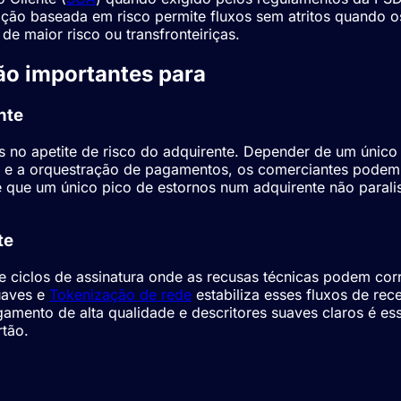
ação baseada em risco permite fluxos sem atritos quando 
e maior risco ou transfronteiriças.
ão importantes para
Pagamentos Nutr
nte
 no apetite de risco do adquirente. Depender de um único
ID e a orquestração de pagamentos, os comerciantes podem
te que um único pico de estornos num adquirente não paral
te
ciclos de assinatura onde as recusas técnicas podem corr
suaves e
Tokenização de rede
estabiliza esses fluxos de rec
amento de alta qualidade e descritores suaves claros é ess
tão.
agamentos Nutra