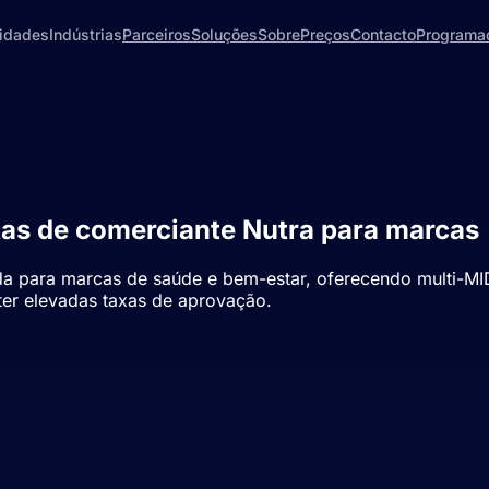
lidades
Indústrias
Parceiros
Soluções
Sobre
Preços
Contacto
Programa
as de comerciante Nutra para marcas
 para marcas de saúde e bem-estar, oferecendo multi-MID
ter elevadas taxas de aprovação.