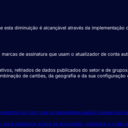
e esta diminuição é alcançável através da implementação d
ra marcas de assinatura que usam o atualizador de conta aut
ativos, retirados de dados publicados do setor e de grupos
combinação de cartões, da geografia e da sua configuração
e estorno faz com que os adquirentes padrão relutem em ac
o para maximizar a taxa de aprovação, minimizar o custo 