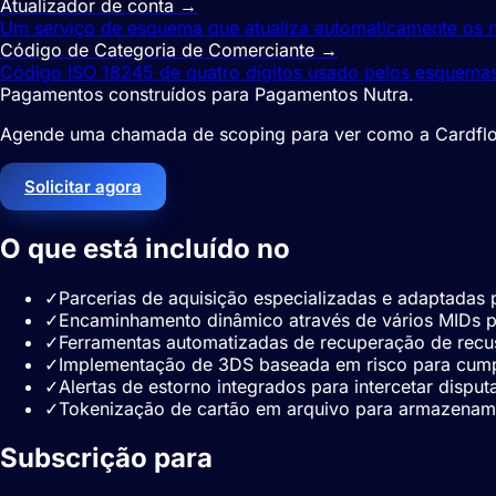
Atualizador de conta
→
Um serviço de esquema que atualiza automaticamente os 
Código de Categoria de Comerciante
→
Código ISO 18245 de quatro dígitos usado pelos esquemas 
Pagamentos construídos para Pagamentos Nutra.
Agende uma chamada de scoping para ver como a Cardflo 
Solicitar agora
O que está incluído no
pagamentos nu
✓
Parcerias de aquisição especializadas e adaptadas 
✓
Encaminhamento dinâmico através de vários MIDs p
✓
Ferramentas automatizadas de recuperação de recusa
✓
Implementação de 3DS baseada em risco para cumpri
✓
Alertas de estorno integrados para intercetar dispu
✓
Tokenização de cartão em arquivo para armazename
Subscrição para
Pagamentos Nutra