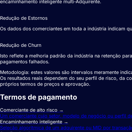
encaminhamento inteligente multi-Adquirente.
25–35%
Redução de Estornos
Os dados dos comerciantes em toda a indústria indicam qu
5–12%
Redução de Churn
Isto reflete a melhoria padrão da indústria na retenção pa
pagamentos falhados.
Metodologia: estes valores são intervalos meramente indic
Os resultados reais dependem do seu perfil de risco, da 
próprios termos de preços e aprovação.
Termos de pagamento
relacionados
Comerciante de alto risco
→
Um comerciante cujo setor, modelo de negócio ou perfil d
Encaminhamento inteligente
→
Seleção algorítmica de um adquirente ou MID por transaçã