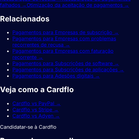
falhados
→
Otimização da aceitação de pagamentos
→
Relacionados
guias.
Pagamentos para Empresas de subscrição
→
Pagamentos para Empresas com problemas
recorrentes de recusa
→
Pagamentos para Empresas com faturação
recorrente
→
Pagamentos para Subscrições de software
→
Pagamentos para Subscrições de aplicações
→
Pagamentos para Adesões digitais
→
Veja como a Cardflo
compara.
Cardflo vs PayPal
→
Cardflo vs Stripe
→
Cardflo vs Adyen
→
Candidatar-se à Cardflo