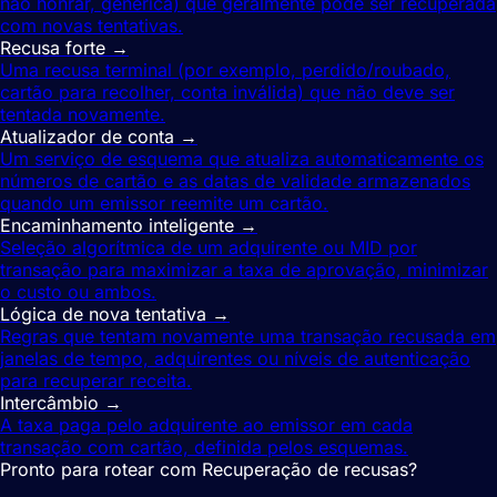
não honrar, genérica) que geralmente pode ser recuperada
com novas tentativas.
Recusa forte
→
Uma recusa terminal (por exemplo, perdido/roubado,
cartão para recolher, conta inválida) que não deve ser
tentada novamente.
Atualizador de conta
→
Um serviço de esquema que atualiza automaticamente os
números de cartão e as datas de validade armazenados
quando um emissor reemite um cartão.
Encaminhamento inteligente
→
Seleção algorítmica de um adquirente ou MID por
transação para maximizar a taxa de aprovação, minimizar
o custo ou ambos.
Lógica de nova tentativa
→
Regras que tentam novamente uma transação recusada em
janelas de tempo, adquirentes ou níveis de autenticação
para recuperar receita.
Intercâmbio
→
A taxa paga pelo adquirente ao emissor em cada
transação com cartão, definida pelos esquemas.
Pronto para rotear com Recuperação de recusas?