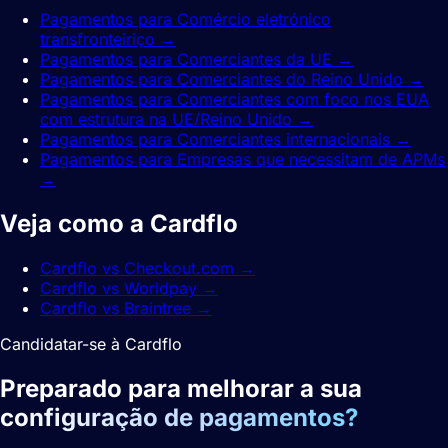
Pagamentos para Comércio eletrónico
transfronteiriço
→
Pagamentos para Comerciantes da UE
→
Pagamentos para Comerciantes do Reino Unido
→
Pagamentos para Comerciantes com foco nos EUA
com estrutura na UE/Reino Unido
→
Pagamentos para Comerciantes internacionais
→
Pagamentos para Empresas que necessitam de APMs
→
Veja como a Cardflo
compara.
Cardflo vs Checkout.com
→
Cardflo vs Worldpay
→
Cardflo vs Braintree
→
Candidatar-se à Cardflo
Preparado para melhorar a sua
configuração de pagamentos?