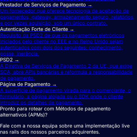
Prestador de Serviços de Pagamento
→
Um fornecedor que oferece tecnologia de aceitação de
pagamentos, gateway, armazenamento seguro, relatórios,
e por vezes aquisição, sob um único contrato.
Autenticação Forte de Cliente
→
Requisito da PSD2 de que os pagamentos eletrónicos
iniciados pelo cliente no EEE e no Reino Unido sejam
autenticados com dois dos seguintes: conhecimento,
posse, inerência.
PSD2
→
A Diretiva de Serviços de Pagamento 2 da UE, que exige
SCA, abre APIs bancárias e reformula a responsabilidade
de pagamento.
Página de Pagamento
→
A superfície de pagamento virada para o comerciante, o
formulário, a página alojada ou o SDK onde o cliente
introduz os detalhes de pagamento.
Pronto para rotear com Métodos de pagamento
alternativos (APMs)?
Fale com a nossa equipa sobre uma implementação live
nas rails dos nossos parceiros adquirentes.