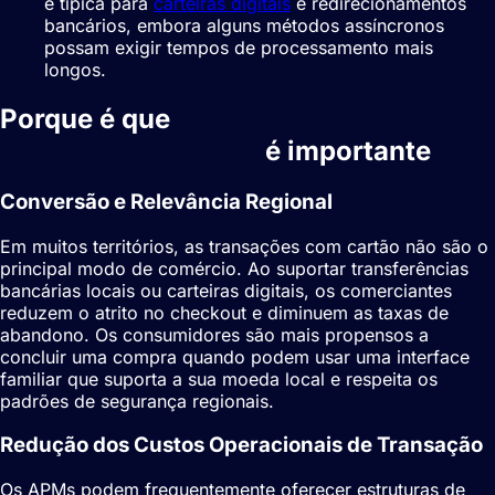
é típica para
carteiras digitais
e redirecionamentos
bancários, embora alguns métodos assíncronos
possam exigir tempos de processamento mais
longos.
Porque é que
Métodos de pagamento
alternativos (APMs)
é importante
Conversão e Relevância Regional
Em muitos territórios, as transações com cartão não são o
principal modo de comércio. Ao suportar transferências
bancárias locais ou
carteiras digitais
, os comerciantes
reduzem o atrito no checkout e diminuem as taxas de
abandono. Os consumidores são mais propensos a
concluir uma compra quando podem usar uma interface
familiar que suporta a sua moeda local e respeita os
padrões de segurança regionais.
Redução dos Custos Operacionais de Transação
Os APMs podem frequentemente oferecer estruturas de